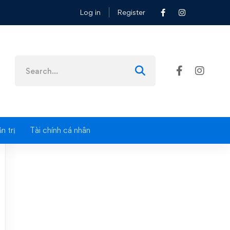
Log in
Register
Search
for:
n trị
Tài chính cá nhân