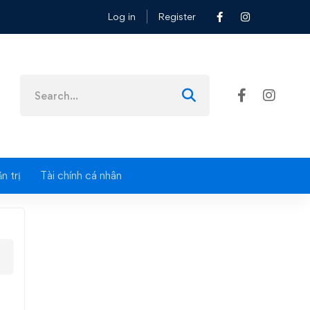
Log in
Register
n
Search
for:
n trị
Tài chính cá nhân