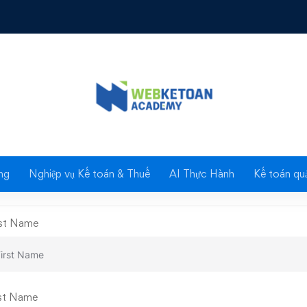
Instructor Registratio
ng
Nghiệp vụ Kế toán & Thuế
AI Thực Hành
Kế toán quả
rst Name
st Name