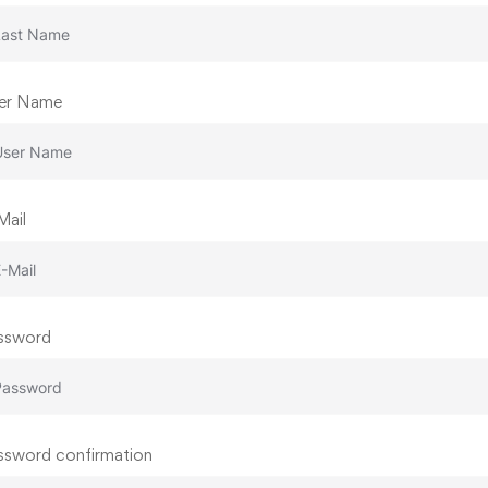
er Name
Mail
ssword
ssword confirmation