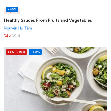
-45%
Expert
Healthy Sauces From Fruits and Vegetables
Nguyễn Hải Tâm
54
₫
99
₫
FEATURED
-40%