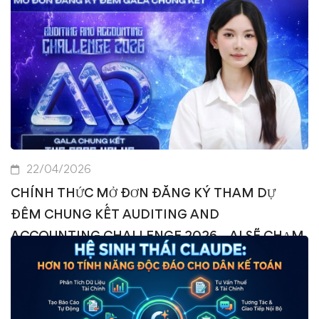
Các nhà lãnh đạo AI không chọn mô hình “tốt nhất”
Họ đã xây dựng mô hình phù hợp vào quy …
Read More
22/04/2026
CHÍNH THỨC MỞ ĐƠN ĐĂNG KÝ THAM DỰ
ĐÊM CHUNG KẾT AUDITING AND
ACCOUNTING CHALLENGE 2026 – AI SẼ CHẠM
TAY TỚI NGÔI VỊ CAO NHẤT? 🎉🏆
Thông tin về đêm Chung kết Cuộc thi Auditing and …