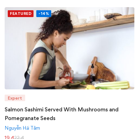
FEATURED
-14%
Expert
Salmon Sashimi Served With Mushrooms and
Pomegranate Seeds
Nguyễn Hải Tâm
19
₫
22
₫