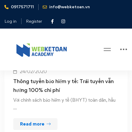
0917571711
info@webketoan.vn
Home
BHYT
Log in
Register
Tag: BHYT
24/02/2020
Thông tuyến bảo hiểm y tế: Trái tuyến vẫn
hưởng 100% chi phí
Với chính sách bảo hiểm y tế (BHYT) toàn dân, hầu
…
Read more