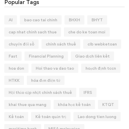
Popular Tags
AI
bao cao tai chinh
BHXH
BHYT
cap nhat chinh sach thue
che do ke toan moi
chuyển đổi số
chính sách thuế
clb webketoan
Fast
Financial Planning
Giao dịch liên kết
hoa don
Hoi thao va dao tao
hoạch định tccn
HTKK
hóa đơn điện tử
Hội thảo cập nhật chính sách thuế
IFRS
khai thue qua mang
khóa học kế toán
KTQT
Kế toán
Kế toán quản trị
Lao dong tien luong
maritime bank
MISA meInvoice