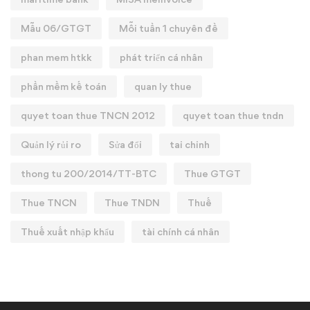
Mẫu 06/GTGT
Mỗi tuần 1 chuyên đề
phan mem htkk
phát triển cá nhân
phần mềm kế toán
quan ly thue
quyet toan thue TNCN 2012
quyet toan thue tndn
Quản lý rủi ro
Sửa đổi
tai chinh
thong tu 200/2014/TT-BTC
Thue GTGT
Thue TNCN
Thue TNDN
Thuế
Thuế xuất nhập khẩu
tài chính cá nhân