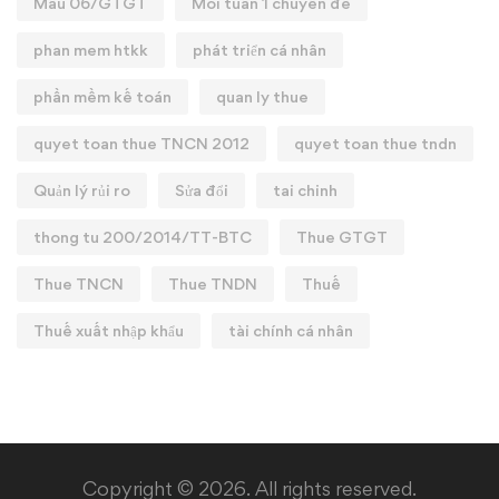
Mẫu 06/GTGT
Mỗi tuần 1 chuyên đề
phan mem htkk
phát triển cá nhân
phần mềm kế toán
quan ly thue
quyet toan thue TNCN 2012
quyet toan thue tndn
Quản lý rủi ro
Sửa đổi
tai chinh
thong tu 200/2014/TT-BTC
Thue GTGT
Thue TNCN
Thue TNDN
Thuế
Thuế xuất nhập khẩu
tài chính cá nhân
Copyright © 2026. All rights reserved.