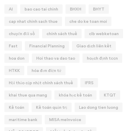
AI
bao cao tai chinh
BHXH
BHYT
cap nhat chinh sach thue
che do ke toan moi
chuyển đổi số
chính sách thuế
clb webketoan
Fast
Financial Planning
Giao dịch liên kết
hoa don
Hoi thao va dao tao
hoạch định tccn
HTKK
hóa đơn điện tử
Hội thảo cập nhật chính sách thuế
IFRS
khai thue qua mang
khóa học kế toán
KTQT
Kế toán
Kế toán quản trị
Lao dong tien luong
maritime bank
MISA meInvoice