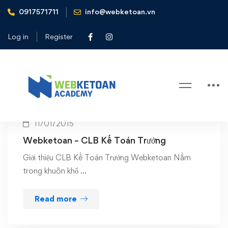
0917571711
info@webketoan.vn
Home
clb webketoan
Log in
Register
Tag: clb webketoan
11/01/2015
Webketoan – CLB Kế Toán Trưởng
Giới thiệu CLB Kế Toán Trưởng Webketoan Nằm
trong khuôn khổ …
Read more