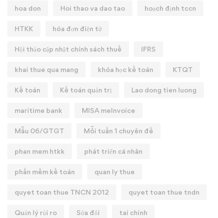
hoa don
Hoi thao va dao tao
hoạch định tccn
HTKK
hóa đơn điện tử
Hội thảo cập nhật chính sách thuế
IFRS
khai thue qua mang
khóa học kế toán
KTQT
Kế toán
Kế toán quản trị
Lao dong tien luong
maritime bank
MISA meInvoice
Mẫu 06/GTGT
Mỗi tuần 1 chuyên đề
phan mem htkk
phát triển cá nhân
phần mềm kế toán
quan ly thue
quyet toan thue TNCN 2012
quyet toan thue tndn
Quản lý rủi ro
Sửa đổi
tai chinh