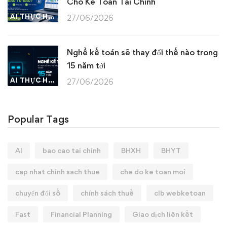
Cho Kế Toán Tài Chính
AI THỰC HÀNH
27/06/2026
Nghề kế toán sẽ thay đổi thế nào trong
15 năm tới
AI THỰC HÀNH
27/06/2026
Popular Tags
AI
bao cao tai chinh
BHXH
BHYT
cap nhat chinh sach thue
che do ke toan moi
chuyển đổi số
chính sách thuế
clb webketoan
Fast
Financial Planning
Giao dịch liên kết