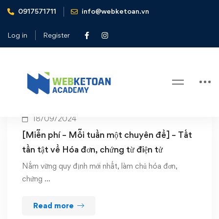
0917571711
info@webketoan.vn
Home
hóa đơn điện tử
Log in
Register
Tag: hóa đơn điện tử
18/09/2024
[Miễn phí – Mỗi tuần một chuyên đề] – Tất
tần tật về Hóa đơn, chứng từ điện tử
Nắm vững quy định mới nhất, làm chủ hóa đơn,
chứng …
Read more