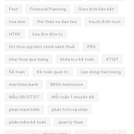
Fast
Financial Planning
Giao dịch liên kết
hoa don
Hoi thao va dao tao
hoạch định tccn
HTKK
hóa đơn điện tử
Hội thảo cập nhật chính sách thuế
IFRS
khai thue qua mang
khóa học kế toán
KTQT
Kế toán
Kế toán quản trị
Lao dong tien luong
maritime bank
MISA meInvoice
Mẫu 06/GTGT
Mỗi tuần 1 chuyên đề
phan mem htkk
phát triển cá nhân
phần mềm kế toán
quan ly thue