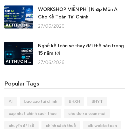
WORKSHOP MIỄN PHÍ | Nhập Môn AI
Cho Kế Toán Tài Chính
AI THỰC HÀNH
27/06/2026
Nghề kế toán sẽ thay đổi thế nào trong
15 năm tới
AI THỰC HÀNH
27/06/2026
Popular Tags
AI
bao cao tai chinh
BHXH
BHYT
cap nhat chinh sach thue
che do ke toan moi
chuyển đổi số
chính sách thuế
clb webketoan