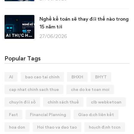
Nghề kế toán sẽ thay đổi thế nào trong
15 năm tới
AI THỰC HÀNH
27/06/2026
Popular Tags
AI
bao cao tai chinh
BHXH
BHYT
cap nhat chinh sach thue
che do ke toan moi
chuyển đổi số
chính sách thuế
clb webketoan
Fast
Financial Planning
Giao dịch liên kết
hoa don
Hoi thao va dao tao
hoạch định tccn