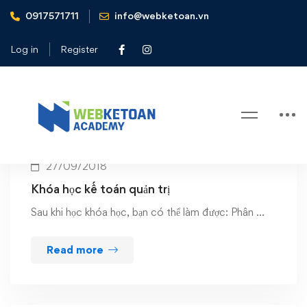
0917571711
info@webketoan.vn
Home
Hoi thao va dao tao
Log in
Register
Tag: Hoi thao va dao tao
27/09/2018
Khóa học kế toán quản trị
Sau khi học khóa học, bạn có thể làm được: Phân …
Read more