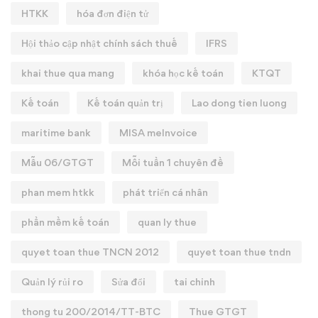
HTKK
hóa đơn điện tử
Hội thảo cập nhật chính sách thuế
IFRS
khai thue qua mang
khóa học kế toán
KTQT
Kế toán
Kế toán quản trị
Lao dong tien luong
maritime bank
MISA meInvoice
Mẫu 06/GTGT
Mỗi tuần 1 chuyên đề
phan mem htkk
phát triển cá nhân
phần mềm kế toán
quan ly thue
quyet toan thue TNCN 2012
quyet toan thue tndn
Quản lý rủi ro
Sửa đổi
tai chinh
thong tu 200/2014/TT-BTC
Thue GTGT