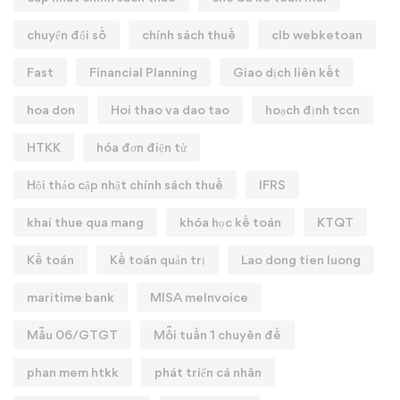
chuyển đổi số
chính sách thuế
clb webketoan
Fast
Financial Planning
Giao dịch liên kết
hoa don
Hoi thao va dao tao
hoạch định tccn
HTKK
hóa đơn điện tử
Hội thảo cập nhật chính sách thuế
IFRS
khai thue qua mang
khóa học kế toán
KTQT
Kế toán
Kế toán quản trị
Lao dong tien luong
maritime bank
MISA meInvoice
Mẫu 06/GTGT
Mỗi tuần 1 chuyên đề
phan mem htkk
phát triển cá nhân