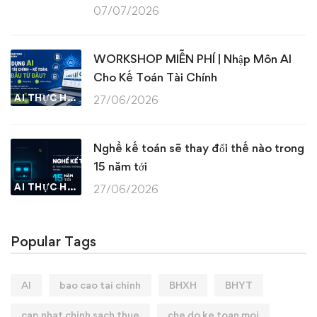
07/07/2026
WORKSHOP MIỄN PHÍ | Nhập Môn AI
Cho Kế Toán Tài Chính
AI THỰC HÀNH
27/06/2026
Nghề kế toán sẽ thay đổi thế nào trong
15 năm tới
AI THỰC HÀNH
27/06/2026
Popular Tags
AI
bao cao tai chinh
BHXH
BHYT
cap nhat chinh sach thue
che do ke toan moi