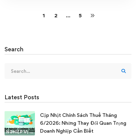
1
2
…
5
Search
Search
for:
Latest Posts
Cập Nhật Chính Sách Thuế Tháng
6/2026: Những Thay Đổi Quan Trọng
Doanh Nghiệp Cần Biết
NGHIỆP VỤ KẾ TOÁN & THUẾ