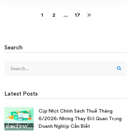
1
2
…
17
Search
Search
for:
Latest Posts
Cập Nhật Chính Sách Thuế Tháng
6/2026: Những Thay Đổi Quan Trọng
Doanh Nghiệp Cần Biết
NGHIỆP VỤ KẾ TOÁN & THUẾ