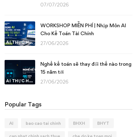
07/07/2026
WORKSHOP MIỄN PHÍ | Nhập Môn AI
Cho Kế Toán Tài Chính
AI THỰC HÀNH
27/06/2026
Nghề kế toán sẽ thay đổi thế nào trong
15 năm tới
AI THỰC HÀNH
27/06/2026
Popular Tags
AI
bao cao tai chinh
BHXH
BHYT
cap nhat chinh sach thue
che do ke toan moi