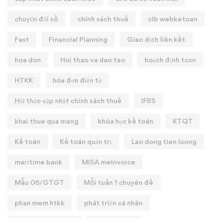
chuyển đổi số
chính sách thuế
clb webketoan
Fast
Financial Planning
Giao dịch liên kết
hoa don
Hoi thao va dao tao
hoạch định tccn
HTKK
hóa đơn điện tử
Hội thảo cập nhật chính sách thuế
IFRS
khai thue qua mang
khóa học kế toán
KTQT
Kế toán
Kế toán quản trị
Lao dong tien luong
maritime bank
MISA meInvoice
Mẫu 06/GTGT
Mỗi tuần 1 chuyên đề
phan mem htkk
phát triển cá nhân