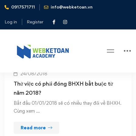
0917571711
info@webketoan.vn
Home
Lao dong tien luong
Log in
Register
Tag: Lao dong tien luong
24/08/2018
Thử việc có phải đóng BHXH bắt buộc từ
năm 2018?
Bắt đầu 01/01/2018 sẽ có nhiều thay đổi về BHXH.
Cùng xem …
Read more