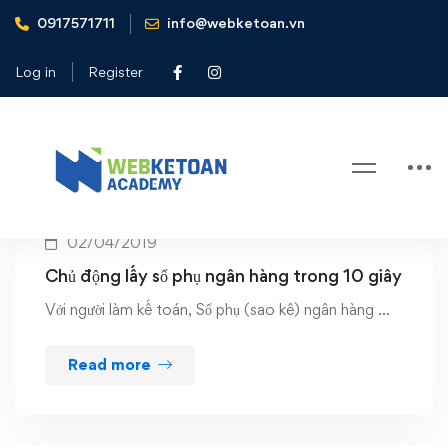
0917571711
info@webketoan.vn
Home
maritime bank
Log in
Register
Tag: maritime bank
02/04/2019
Chủ động lấy sổ phụ ngân hàng trong 10 giây
Với người làm kế toán, Sổ phụ (sao kê) ngân hàng …
Read more