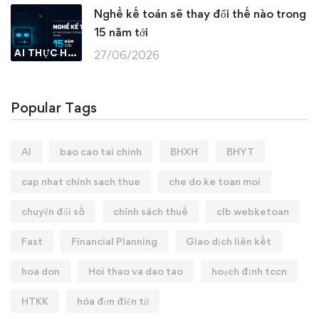
Nghề kế toán sẽ thay đổi thế nào trong
15 năm tới
AI THỰC HÀNH
27/06/2026
Popular Tags
AI
bao cao tai chinh
BHXH
BHYT
cap nhat chinh sach thue
che do ke toan moi
chuyển đổi số
chính sách thuế
clb webketoan
Fast
Financial Planning
Giao dịch liên kết
hoa don
Hoi thao va dao tao
hoạch định tccn
HTKK
hóa đơn điện tử