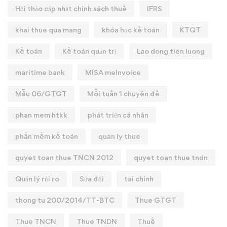
Hội thảo cập nhật chính sách thuế
IFRS
khai thue qua mang
khóa học kế toán
KTQT
Kế toán
Kế toán quản trị
Lao dong tien luong
maritime bank
MISA meInvoice
Mẫu 06/GTGT
Mỗi tuần 1 chuyên đề
phan mem htkk
phát triển cá nhân
phần mềm kế toán
quan ly thue
quyet toan thue TNCN 2012
quyet toan thue tndn
Quản lý rủi ro
Sửa đổi
tai chinh
thong tu 200/2014/TT-BTC
Thue GTGT
Thue TNCN
Thue TNDN
Thuế