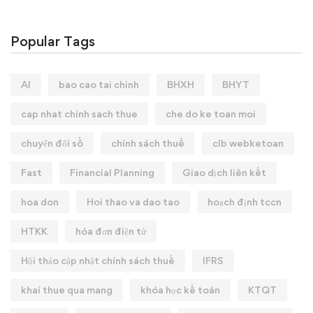
Popular Tags
AI
bao cao tai chinh
BHXH
BHYT
cap nhat chinh sach thue
che do ke toan moi
chuyển đổi số
chính sách thuế
clb webketoan
Fast
Financial Planning
Giao dịch liên kết
hoa don
Hoi thao va dao tao
hoạch định tccn
HTKK
hóa đơn điện tử
Hội thảo cập nhật chính sách thuế
IFRS
khai thue qua mang
khóa học kế toán
KTQT