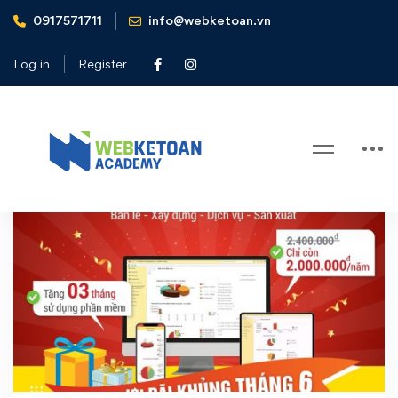
0917571711
info@webketoan.vn
Home
phần mềm kế toán
Log in
Register
Tag: phần mềm kế toán