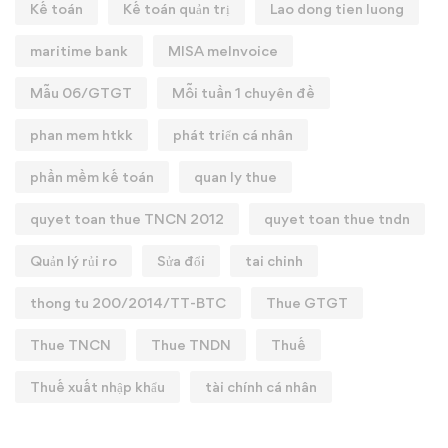
Kế toán
Kế toán quản trị
Lao dong tien luong
maritime bank
MISA meInvoice
Mẫu 06/GTGT
Mỗi tuần 1 chuyên đề
phan mem htkk
phát triển cá nhân
phần mềm kế toán
quan ly thue
quyet toan thue TNCN 2012
quyet toan thue tndn
Quản lý rủi ro
Sửa đổi
tai chinh
thong tu 200/2014/TT-BTC
Thue GTGT
Thue TNCN
Thue TNDN
Thuế
Thuế xuất nhập khẩu
tài chính cá nhân