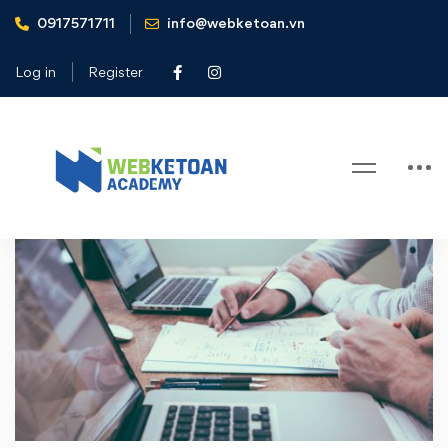
0917571711
info@webketoan.vn
Home
Quản lý rủi ro
Log in
Register
Tag: Quản lý rủi ro