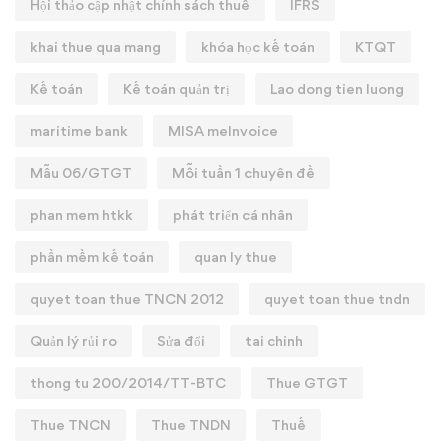
Hội thảo cập nhật chính sách thuế
IFRS
khai thue qua mang
khóa học kế toán
KTQT
Kế toán
Kế toán quản trị
Lao dong tien luong
maritime bank
MISA meInvoice
Mẫu 06/GTGT
Mỗi tuần 1 chuyên đề
phan mem htkk
phát triển cá nhân
phần mềm kế toán
quan ly thue
quyet toan thue TNCN 2012
quyet toan thue tndn
Quản lý rủi ro
Sửa đổi
tai chinh
thong tu 200/2014/TT-BTC
Thue GTGT
Thue TNCN
Thue TNDN
Thuế