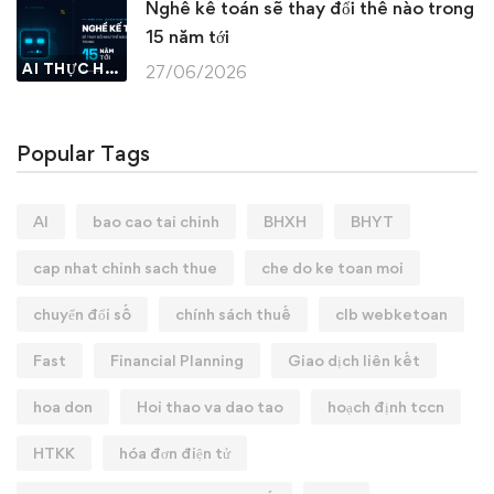
Nghề kế toán sẽ thay đổi thế nào trong
15 năm tới
AI THỰC HÀNH
27/06/2026
Popular Tags
AI
bao cao tai chinh
BHXH
BHYT
cap nhat chinh sach thue
che do ke toan moi
chuyển đổi số
chính sách thuế
clb webketoan
Fast
Financial Planning
Giao dịch liên kết
hoa don
Hoi thao va dao tao
hoạch định tccn
HTKK
hóa đơn điện tử