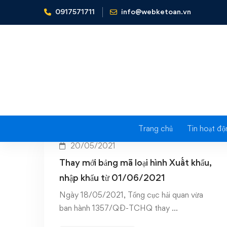
0917571711
info@webketoan.vn
Home
Thuế xuất nhập khẩu
T
Trang chủ
Tin hoạt độ
20/05/2021
Thay mới bảng mã loại hình Xuất khẩu,
nhập khẩu từ 01/06/2021
Ngày 18/05/2021, Tổng cục hải quan vừa
ban hành 1357/QĐ-TCHQ thay …