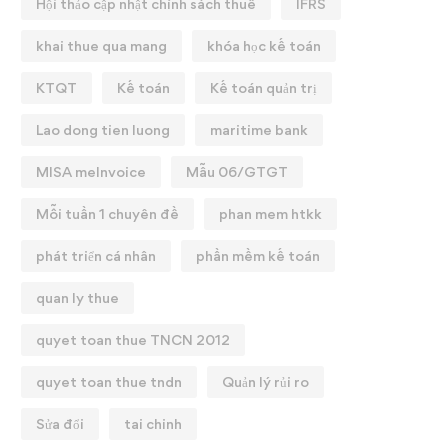
Hội thảo cập nhật chính sách thuế
IFRS
khai thue qua mang
khóa học kế toán
KTQT
Kế toán
Kế toán quản trị
Lao dong tien luong
maritime bank
MISA meInvoice
Mẫu 06/GTGT
Mỗi tuần 1 chuyên đề
phan mem htkk
phát triển cá nhân
phần mềm kế toán
quan ly thue
quyet toan thue TNCN 2012
quyet toan thue tndn
Quản lý rủi ro
Sửa đổi
tai chinh