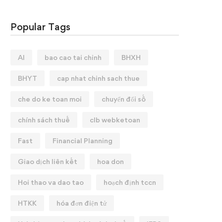
Popular Tags
AI
bao cao tai chinh
BHXH
BHYT
cap nhat chinh sach thue
che do ke toan moi
chuyển đổi số
chính sách thuế
clb webketoan
Fast
Financial Planning
Giao dịch liên kết
hoa don
Hoi thao va dao tao
hoạch định tccn
HTKK
hóa đơn điện tử