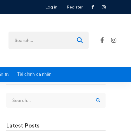
Log in
Register
ẩu
Search
for:
n trị
Tài chính cá nhân
Search
Search
for:
Latest Posts