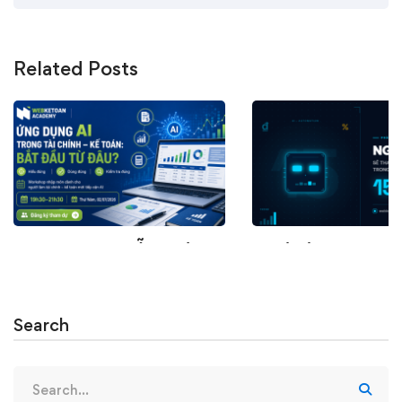
Related Posts
WORKSHOP MIỄN PHÍ |
Nghề kế toán sẽ thay
Nhập Môn AI Cho Kế Toán
nào trong 15 năm tới
Tài Chính
27/06/2026
Search
27/06/2026
Search
for: