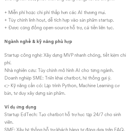
+ Miễn phí hoặc chi phí thấp hơn các AI thương mại.
+ Tùy chỉnh linh hoạt, dễ tích hợp vào sản phẩm startup.
+ Được cộng đồng open-source hỗ trợ, cải tiến liên tục.
Ngành nghề & kỹ năng phù hợp
Startup công nghệ: Xây dựng MVP nhanh chóng, tiết kiệm chi
phí.
Nhà nghiên cứu: Tùy chỉnh mô hình AI cho từng ngành.
Doanh nghiệp SME: Triển khai chatbot, hệ thống gợi ý.
👉 Kỹ năng cần có: Lập trình Python, Machine Learning cơ
bản, tư duy xây dựng sản phẩm.
Ví dụ ứng dụng
Startup EdTech: Tạo chatbot hỗ trợ học tập 24/7 cho sinh
viên.
SME: Xây hệ thống hỗ trợ khách hàng tự động dựa trên FAQ.