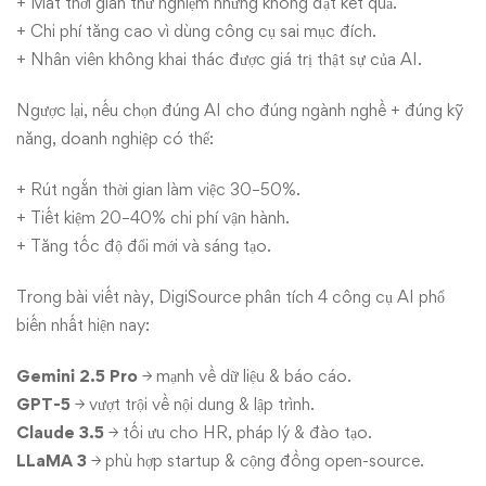
khai
+ Mất thời gian thử nghiệm nhưng không đạt kết quả.
+ Chi phí tăng cao vì dùng công cụ sai mục đích.
thác
+ Nhân viên không khai thác được giá trị thật sự của AI.
hiệu
Ngược lại, nếu chọn đúng AI cho đúng ngành nghề + đúng kỹ
quả
năng, doanh nghiệp có thể:
+ Rút ngắn thời gian làm việc 30–50%.
+ Tiết kiệm 20–40% chi phí vận hành.
+ Tăng tốc độ đổi mới và sáng tạo.
Trong bài viết này, DigiSource phân tích 4 công cụ AI phổ
biến nhất hiện nay:
Gemini 2.5 Pro
→ mạnh về dữ liệu & báo cáo.
GPT-5
→ vượt trội về nội dung & lập trình.
Claude 3.5
→ tối ưu cho HR, pháp lý & đào tạo.
LLaMA 3
→ phù hợp startup & cộng đồng open-source.