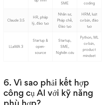
lập trình
SME
coding
Nhân sự,
HRM, luật
HR, pháp
Claude 3.5
Pháp chế,
cơ bản, đào
lý, đào tạo
Đào tạo
tạo
Python, ML
Startup &
Startup,
cơ bản,
LLaMA 3
open-
SME,
product
source
Nghiên cứu
mindset
6. Vì sao phải kết hợp
công cụ AI với kỹ năng
phù hợp?