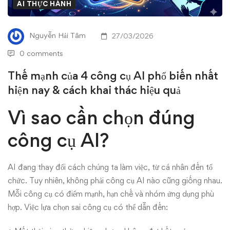
công
AI THỰC HÀNH
cụ
Nguyễn Hải Tâm
27/03/2026
AI
0 comments
phổ
Thế mạnh của 4 công cụ AI phổ biến nhất
hiện nay & cách khai thác hiệu quả
biến
Vì sao cần chọn đúng
nhất
công cụ AI?
hiện
nay
AI đang thay đổi cách chúng ta làm việc, từ cá nhân đến tổ
&
chức. Tuy nhiên, không phải công cụ AI nào cũng giống nhau.
Mỗi công cụ có điểm mạnh, hạn chế và nhóm ứng dụng phù
cách
hợp. Việc lựa chọn sai công cụ có thể dẫn đến: