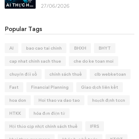
AI THỰC HÀNH
27/06/2026
Popular Tags
AI
bao cao tai chinh
BHXH
BHYT
cap nhat chinh sach thue
che do ke toan moi
chuyển đổi số
chính sách thuế
clb webketoan
Fast
Financial Planning
Giao dịch liên kết
hoa don
Hoi thao va dao tao
hoạch định tccn
HTKK
hóa đơn điện tử
Hội thảo cập nhật chính sách thuế
IFRS