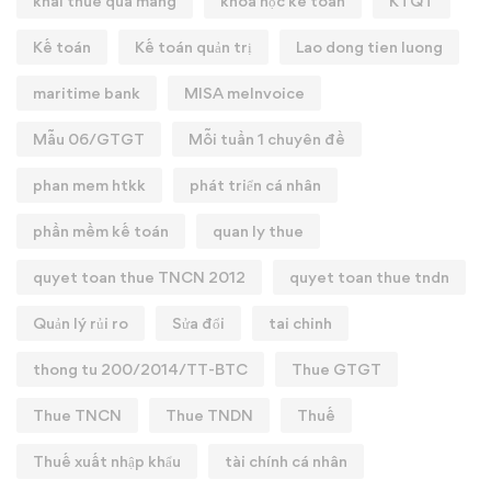
khai thue qua mang
khóa học kế toán
KTQT
Kế toán
Kế toán quản trị
Lao dong tien luong
maritime bank
MISA meInvoice
Mẫu 06/GTGT
Mỗi tuần 1 chuyên đề
phan mem htkk
phát triển cá nhân
phần mềm kế toán
quan ly thue
quyet toan thue TNCN 2012
quyet toan thue tndn
Quản lý rủi ro
Sửa đổi
tai chinh
thong tu 200/2014/TT-BTC
Thue GTGT
Thue TNCN
Thue TNDN
Thuế
Thuế xuất nhập khẩu
tài chính cá nhân