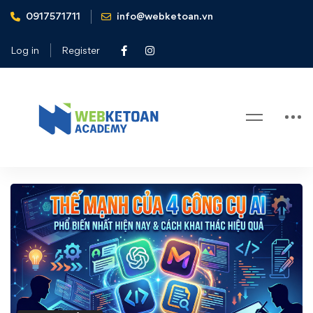
0917571711
info@webketoan.vn
Home
AI Thực Hành
Thế mạnh của 4 công cụ AI phổ biến nhất hiện nay & cách
Log in
Register
khai thác hiệu quả
Blog
Thế
mạnh
của
4