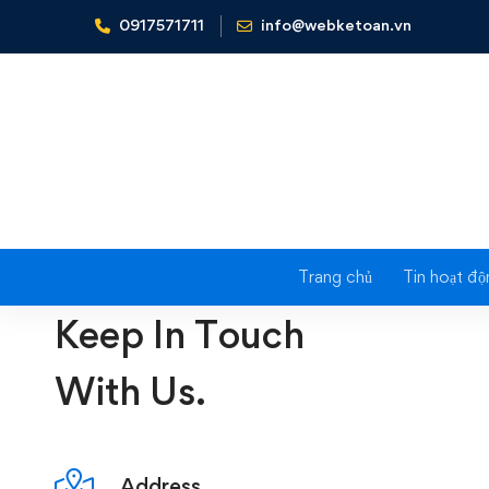
0917571711
info@webketoan.vn
Home
Contact us 02
Trang chủ
Tin hoạt độ
Keep In Touch
With Us.
Address