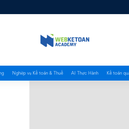
Contact us 02
ng
Nghiệp vụ Kế toán & Thuế
AI Thực Hành
Kế toán quả