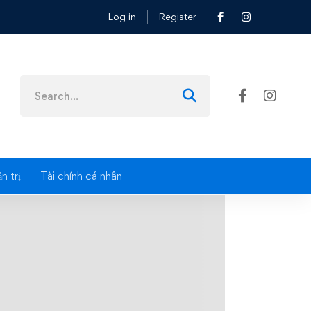
Log in
Register
n trị
Tài chính cá nhân