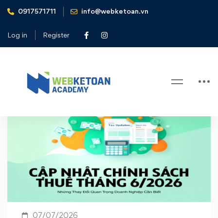
0917571711
info@webketoan.vn
Bài viết mới
Log in
Register
07/07/2026