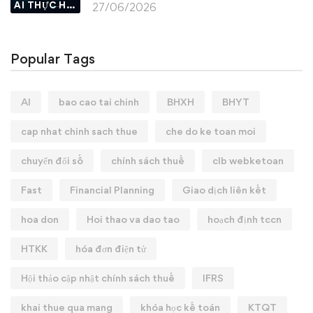
AI THỰC HÀNH
27/06/2026
Popular Tags
AI
bao cao tai chinh
BHXH
BHYT
cap nhat chinh sach thue
che do ke toan moi
chuyển đổi số
chính sách thuế
clb webketoan
Fast
Financial Planning
Giao dịch liên kết
hoa don
Hoi thao va dao tao
hoạch định tccn
HTKK
hóa đơn điện tử
Hội thảo cập nhật chính sách thuế
IFRS
khai thue qua mang
khóa học kế toán
KTQT