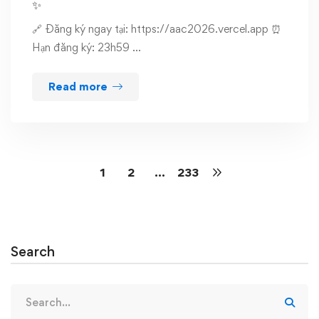
✨
🔗 Đăng ký ngay tại: https://aac2026.vercel.app ⏰
Hạn đăng ký: 23h59 …
Read more
1
2
…
233
Search
Search
for: