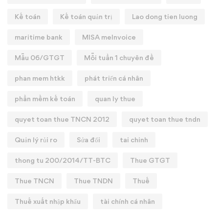
Kế toán
Kế toán quản trị
Lao dong tien luong
maritime bank
MISA meInvoice
Mẫu 06/GTGT
Mỗi tuần 1 chuyên đề
phan mem htkk
phát triển cá nhân
phần mềm kế toán
quan ly thue
quyet toan thue TNCN 2012
quyet toan thue tndn
Quản lý rủi ro
Sửa đổi
tai chinh
thong tu 200/2014/TT-BTC
Thue GTGT
Thue TNCN
Thue TNDN
Thuế
Thuế xuất nhập khẩu
tài chính cá nhân