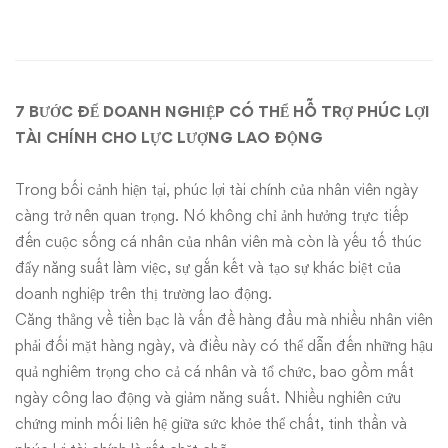
NGHIỆP
CÓ
THỂ
7 BƯỚC ĐỂ DOANH NGHIỆP CÓ THỂ HỖ TRỢ PHÚC LỢI
HỖ
TÀI CHÍNH CHO LỰC LƯỢNG LAO ĐỘNG
TRỢ
Trong bối cảnh hiện tại, phúc lợi tài chính của nhân viên ngày
càng trở nên quan trọng. Nó không chỉ ảnh hưởng trực tiếp
PHÚC
đến cuộc sống cá nhân của nhân viên mà còn là yếu tố thúc
LỢI
đẩy năng suất làm việc, sự gắn kết và tạo sự khác biệt của
doanh nghiệp trên thị trường lao động.
TÀI
Căng thẳng về tiền bạc là vấn đề hàng đầu mà nhiều nhân viên
phải đối mặt hàng ngày, và điều này có thể dẫn đến những hậu
CHÍNH
quả nghiêm trọng cho cả cá nhân và tổ chức, bao gồm mất
CHO
ngày công lao động và giảm năng suất. Nhiều nghiên cứu
chứng minh mối liên hệ giữa sức khỏe thể chất, tinh thần và