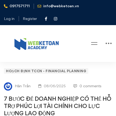
0917571711
info@webketoan.vn
Home
Hoạch định TCCN - Financial Planning
7 BƯỚC ĐỂ DOANH NGHIỆP CÓ THỂ HỖ TRỢ PHÚC
Log in
Register
LỢI TÀI CHÍNH CHO LỰC LƯỢNG LAO ĐỘNG
Blog
7
HOẠCH ĐỊNH TCCN - FINANCIAL PLANNING
BƯỚC
Hân Trần
08/06/2025
0 comments
ĐỂ
7 BƯỚC ĐỂ DOANH NGHIỆP CÓ THỂ HỖ
DOANH
TRỢ PHÚC LỢI TÀI CHÍNH CHO LỰC
LƯỢNG LAO ĐỘNG