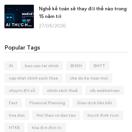
Nghề kế toán sẽ thay đổi thế nào trong
15 năm tới
AI THỰC HÀNH
27/06/2026
Popular Tags
AI
bao cao tai chinh
BHXH
BHYT
cap nhat chinh sach thue
che do ke toan moi
chuyển đổi số
chính sách thuế
clb webketoan
Fast
Financial Planning
Giao dịch liên kết
hoa don
Hoi thao va dao tao
hoạch định tccn
HTKK
hóa đơn điện tử