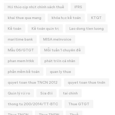
Hội thảo cập nhật chính sách thuế
IFRS
khai thue qua mang
khóa học kế toán
KTQT
Kế toán
Kế toán quản trị
Lao dong tien luong
maritime bank
MISA meInvoice
Mẫu 06/GTGT
Mỗi tuần 1 chuyên đề
phan mem htkk
phát triển cá nhân
phần mềm kế toán
quan ly thue
quyet toan thue TNCN 2012
quyet toan thue tndn
Quản lý rủi ro
Sửa đổi
tai chinh
thong tu 200/2014/TT-BTC
Thue GTGT
Thue TNCN
Thue TNDN
Thuế