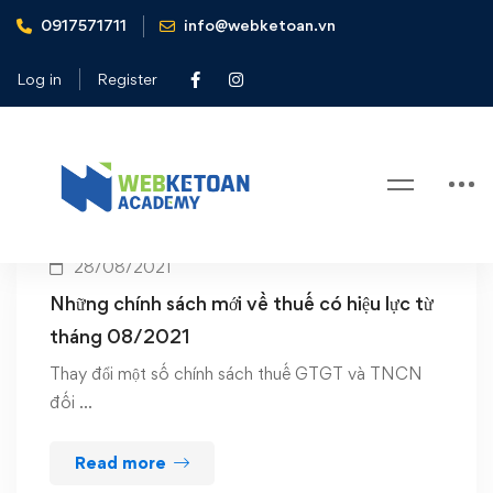
0917571711
info@webketoan.vn
Home
Thuế
Log in
Register
Tag: Thuế
28/08/2021
Những chính sách mới về thuế có hiệu lực từ
tháng 08/2021
Thay đổi một số chính sách thuế GTGT và TNCN
đối …
Read more