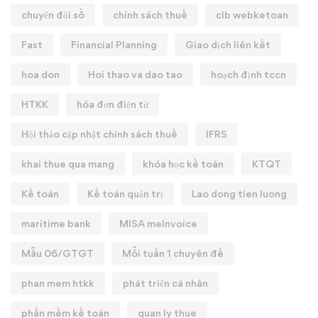
chuyển đổi số
chính sách thuế
clb webketoan
Fast
Financial Planning
Giao dịch liên kết
hoa don
Hoi thao va dao tao
hoạch định tccn
HTKK
hóa đơn điện tử
Hội thảo cập nhật chính sách thuế
IFRS
khai thue qua mang
khóa học kế toán
KTQT
Kế toán
Kế toán quản trị
Lao dong tien luong
maritime bank
MISA meInvoice
Mẫu 06/GTGT
Mỗi tuần 1 chuyên đề
phan mem htkk
phát triển cá nhân
phần mềm kế toán
quan ly thue