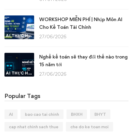
WORKSHOP MIỄN PHÍ | Nhập Môn AI
Cho Kế Toán Tài Chính
AI THỰC HÀNH
27/06/2026
Nghề kế toán sẽ thay đổi thế nào trong
15 năm tới
AI THỰC HÀNH
27/06/2026
Popular Tags
AI
bao cao tai chinh
BHXH
BHYT
cap nhat chinh sach thue
che do ke toan moi