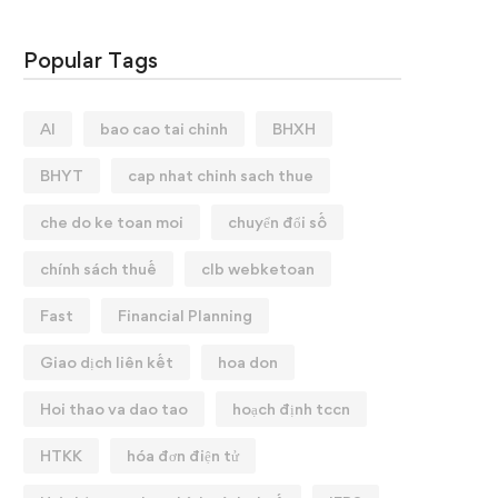
Popular Tags
AI
bao cao tai chinh
BHXH
BHYT
cap nhat chinh sach thue
che do ke toan moi
chuyển đổi số
chính sách thuế
clb webketoan
Fast
Financial Planning
Giao dịch liên kết
hoa don
Hoi thao va dao tao
hoạch định tccn
HTKK
hóa đơn điện tử