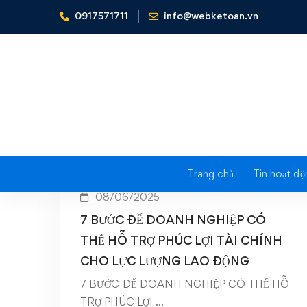
0917571711
info@webketoan.vn
Home
Financial Planning
Trang chủ
Tin hoạt độ
08/06/2025
7 BƯỚC ĐỂ DOANH NGHIỆP CÓ
THỂ HỖ TRỢ PHÚC LỢI TÀI CHÍNH
CHO LỰC LƯỢNG LAO ĐỘNG
7 BƯỚC ĐỂ DOANH NGHIỆP CÓ THỂ HỖ
TRỢ PHÚC LỢI …