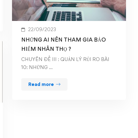
22/09/2023
NHỮNG AI NÊN THAM GIA BẢO
HIỂM NHÂN THỌ ?
CHUYÊN ĐỀ III : QUẢN LÝ RỦI RO BÀI
10: NHỮNG …
Read more