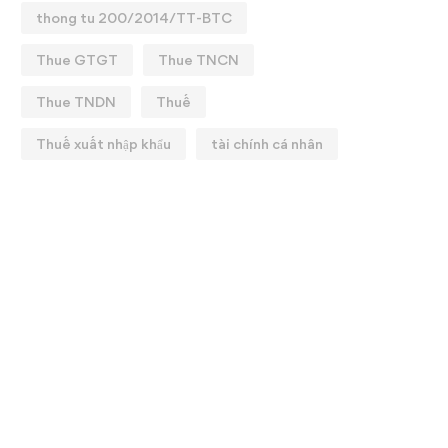
thong tu 200/2014/TT-BTC
Thue GTGT
Thue TNCN
Thue TNDN
Thuế
Thuế xuất nhập khẩu
tài chính cá nhân