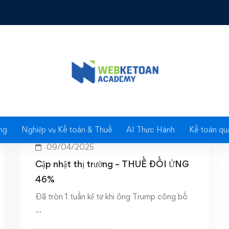
Tag: Financial Plannin
ng
Nghiệp vụ Kế toán & Thuế
AI Thực Hành
Kế toán quả
09/04/2025
Cập nhật thị trường – THUẾ ĐỐI ỨNG
46%
Đã tròn 1 tuần kể từ khi ông Trump công bố
…