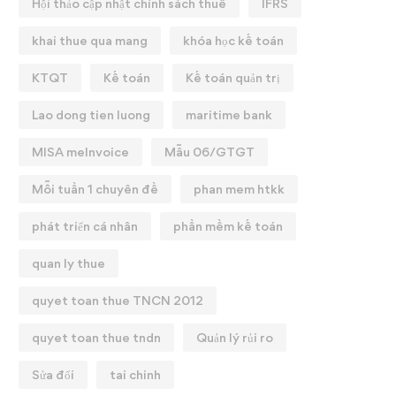
Hội thảo cập nhật chính sách thuế
IFRS
khai thue qua mang
khóa học kế toán
KTQT
Kế toán
Kế toán quản trị
Lao dong tien luong
maritime bank
MISA meInvoice
Mẫu 06/GTGT
Mỗi tuần 1 chuyên đề
phan mem htkk
phát triển cá nhân
phần mềm kế toán
quan ly thue
quyet toan thue TNCN 2012
quyet toan thue tndn
Quản lý rủi ro
Sửa đổi
tai chinh