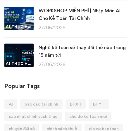
WORKSHOP MIỄN PHÍ | Nhập Môn AI
Cho Kế Toán Tài Chính
AI THỰC HÀNH
27/06/2026
Nghề kế toán sẽ thay đổi thế nào trong
15 năm tới
AI THỰC HÀNH
27/06/2026
Popular Tags
AI
bao cao tai chinh
BHXH
BHYT
cap nhat chinh sach thue
che do ke toan moi
chuyển đổi số
chính sách thuế
clb webketoan