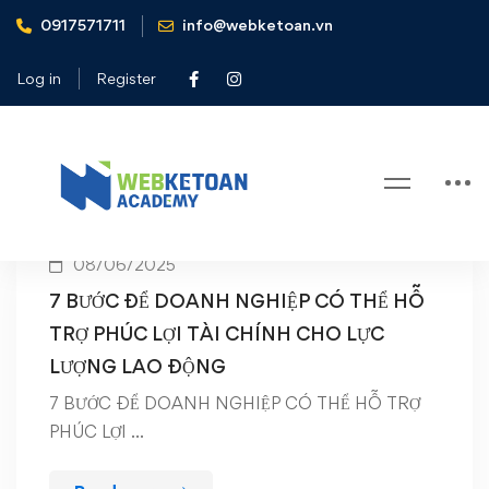
0917571711
info@webketoan.vn
Home
tài chính cá nhân
Log in
Register
Tag: tài chính cá nhân
08/06/2025
7 BƯỚC ĐỂ DOANH NGHIỆP CÓ THỂ HỖ
TRỢ PHÚC LỢI TÀI CHÍNH CHO LỰC
LƯỢNG LAO ĐỘNG
7 BƯỚC ĐỂ DOANH NGHIỆP CÓ THỂ HỖ TRỢ
PHÚC LỢI …