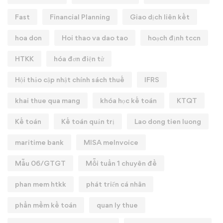
Fast
Financial Planning
Giao dịch liên kết
hoa don
Hoi thao va dao tao
hoạch định tccn
HTKK
hóa đơn điện tử
Hội thảo cập nhật chính sách thuế
IFRS
khai thue qua mang
khóa học kế toán
KTQT
Kế toán
Kế toán quản trị
Lao dong tien luong
maritime bank
MISA meInvoice
Mẫu 06/GTGT
Mỗi tuần 1 chuyên đề
phan mem htkk
phát triển cá nhân
phần mềm kế toán
quan ly thue