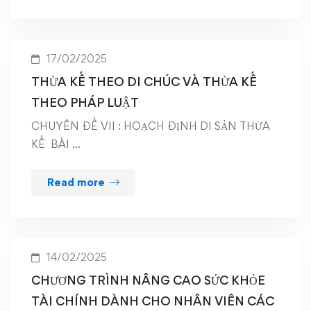
17/02/2025
THỪA KẾ THEO DI CHÚC VÀ THỪA KẾ
THEO PHÁP LUẬT
CHUYÊN ĐỀ VII : HOẠCH ĐỊNH DI SẢN THỪA
KẾ BÀI …
Read more
14/02/2025
CHƯƠNG TRÌNH NÂNG CAO SỨC KHỎE
TÀI CHÍNH DÀNH CHO NHÂN VIÊN CÁC