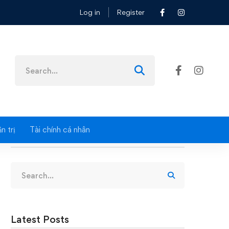
Log in
Register
Search
for:
n trị
Tài chính cá nhân
Search
Search
for:
Latest Posts