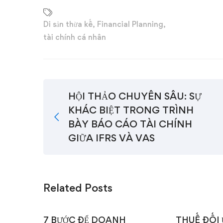
Di sản thừa kế
,
Financial Planning
,
tài chính cá nhân
HỘI THẢO CHUYÊN SÂU: SỰ
KHÁC BIỆT TRONG TRÌNH
BÀY BÁO CÁO TÀI CHÍNH
GIỮA IFRS VÀ VAS
Related Posts
7 BƯỚC ĐỂ DOANH
THUẾ ĐỐI