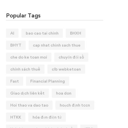
Popular Tags
AI
bao cao tai chinh
BHXH
BHYT
cap nhat chinh sach thue
che do ke toan moi
chuyển đổi số
chính sách thuế
clb webketoan
Fast
Financial Planning
Giao dịch liên kết
hoa don
Hoi thao va dao tao
hoạch định tccn
HTKK
hóa đơn điện tử