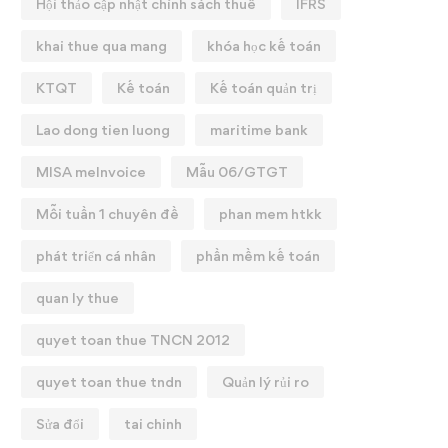
Hội thảo cập nhật chính sách thuế
IFRS
khai thue qua mang
khóa học kế toán
KTQT
Kế toán
Kế toán quản trị
Lao dong tien luong
maritime bank
MISA meInvoice
Mẫu 06/GTGT
Mỗi tuần 1 chuyên đề
phan mem htkk
phát triển cá nhân
phần mềm kế toán
quan ly thue
quyet toan thue TNCN 2012
quyet toan thue tndn
Quản lý rủi ro
Sửa đổi
tai chinh