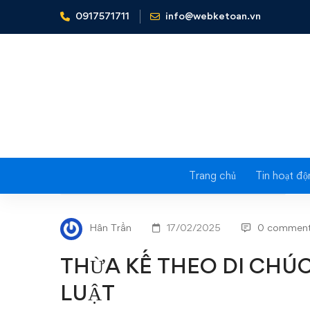
0917571711
info@webketoan.vn
Home
Hoạch định TCCN - Financial Planning
THỪA 
Trang chủ
Tin hoạt độ
THỪA
HOẠCH ĐỊNH TCCN - FINANCIAL PLANNING
KẾ
Hân Trần
17/02/2025
0 commen
THEO
THỪA KẾ THEO DI CHÚ
DI
LUẬT