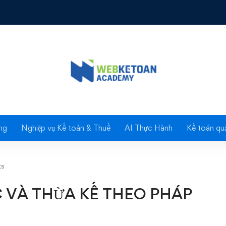
KẾ THEO DI CHÚC VÀ THỪA KẾ THEO PHÁP LUẬT
Blog
ng
Nghiệp vụ Kế toán & Thuế
AI Thực Hành
Kế toán quả
ts
C VÀ THỪA KẾ THEO PHÁP