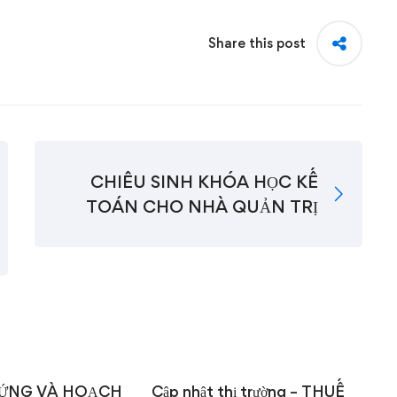
Share this post
CHIÊU SINH KHÓA HỌC KẾ
TOÁN CHO NHÀ QUẢN TRỊ
 ỨNG VÀ HOẠCH
Cập nhật thị trường – THUẾ
T