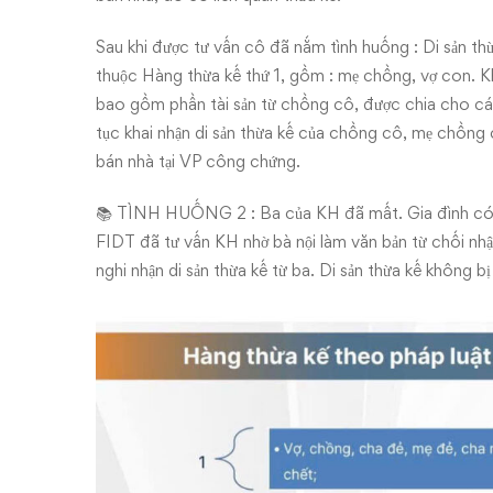
Sau khi được tư vấn cô đã nắm tình huống : Di sản th
thuộc Hàng thừa kế thứ 1, gồm : mẹ chồng, vợ con. Kh
bao gồm phần tài sản từ chồng cô, được chia cho cá
tục khai nhận di sản thừa kế của chồng cô, mẹ chồng
bán nhà tại VP công chứng.
📚 TÌNH HUỐNG 2 : Ba của KH đã mất. Gia đình có m
FIDT đã tư vấn KH nhờ bà nội làm văn bản từ chối nhậ
nghi nhận di sản thừa kế từ ba. Di sản thừa kế không 