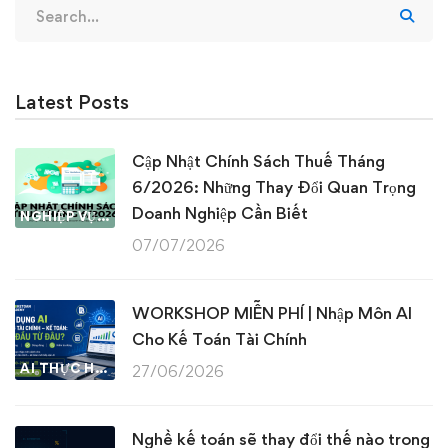
Search
for:
Latest Posts
Cập Nhật Chính Sách Thuế Tháng
6/2026: Những Thay Đổi Quan Trọng
Doanh Nghiệp Cần Biết
NGHIỆP VỤ KẾ TOÁN & THUẾ
07/07/2026
WORKSHOP MIỄN PHÍ | Nhập Môn AI
Cho Kế Toán Tài Chính
AI THỰC HÀNH
27/06/2026
Nghề kế toán sẽ thay đổi thế nào trong