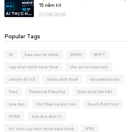
15 năm tới
AI THỰC HÀNH
27/06/2026
Popular Tags
AI
bao cao tai chinh
BHXH
BHYT
cap nhat chinh sach thue
che do ke toan moi
chuyển đổi số
chính sách thuế
clb webketoan
Fast
Financial Planning
Giao dịch liên kết
hoa don
Hoi thao va dao tao
hoạch định tccn
HTKK
hóa đơn điện tử
Hội thảo cập nhật chính sách thuế
IFRS