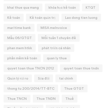
khai thue qua mang
khóa học kế toán
KTQT
Kế toán
Kế toán quản trị
Lao dong tien luong
maritime bank
MISA meInvoice
Mẫu 06/GTGT
Mỗi tuần 1 chuyên đề
phan mem htkk
phát triển cá nhân
phần mềm kế toán
quan ly thue
quyet toan thue TNCN 2012
quyet toan thue tndn
Quản lý rủi ro
Sửa đổi
tai chinh
thong tu 200/2014/TT-BTC
Thue GTGT
Thue TNCN
Thue TNDN
Thuế