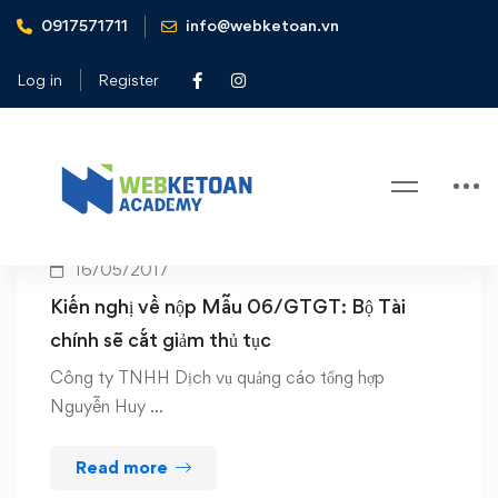
0917571711
info@webketoan.vn
Home
Mẫu 06/GTGT
Log in
Register
Tag: Mẫu 06/GTGT
16/05/2017
Kiến nghị về nộp Mẫu 06/GTGT: Bộ Tài
chính sẽ cắt giảm thủ tục
Công ty TNHH Dịch vụ quảng cáo tổng hợp
Nguyễn Huy …
Read more