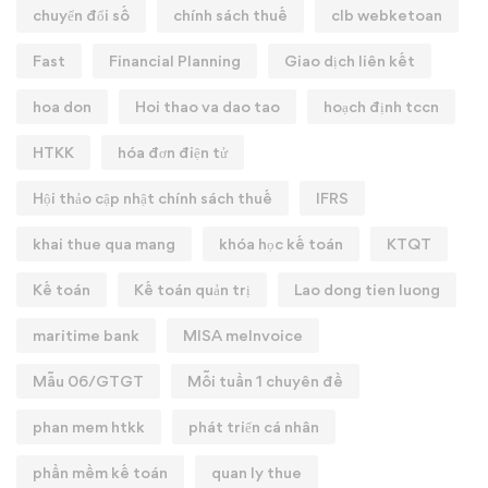
chuyển đổi số
chính sách thuế
clb webketoan
Fast
Financial Planning
Giao dịch liên kết
hoa don
Hoi thao va dao tao
hoạch định tccn
HTKK
hóa đơn điện tử
Hội thảo cập nhật chính sách thuế
IFRS
khai thue qua mang
khóa học kế toán
KTQT
Kế toán
Kế toán quản trị
Lao dong tien luong
maritime bank
MISA meInvoice
Mẫu 06/GTGT
Mỗi tuần 1 chuyên đề
phan mem htkk
phát triển cá nhân
phần mềm kế toán
quan ly thue