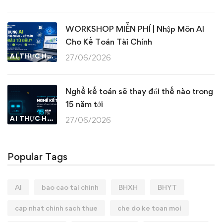
WORKSHOP MIỄN PHÍ | Nhập Môn AI
Cho Kế Toán Tài Chính
AI THỰC HÀNH
27/06/2026
Nghề kế toán sẽ thay đổi thế nào trong
15 năm tới
AI THỰC HÀNH
27/06/2026
Popular Tags
AI
bao cao tai chinh
BHXH
BHYT
cap nhat chinh sach thue
che do ke toan moi