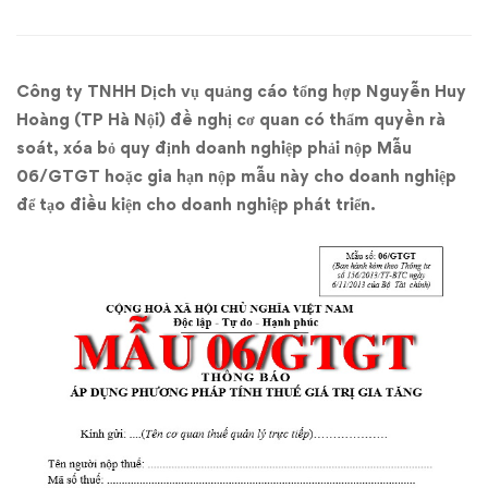
Mẫu
06/GTGT:
Công ty TNHH Dịch vụ quảng cáo tổng hợp Nguyễn Huy
Bộ
Hoàng (TP Hà Nội) đề nghị cơ quan có thẩm quyền rà
Tài
soát, xóa bỏ quy định doanh nghiệp phải nộp Mẫu
06/GTGT hoặc gia hạn nộp mẫu này cho doanh nghiệp
chính
để tạo điều kiện cho doanh nghiệp phát triển.
sẽ
cắt
giảm
thủ
tục