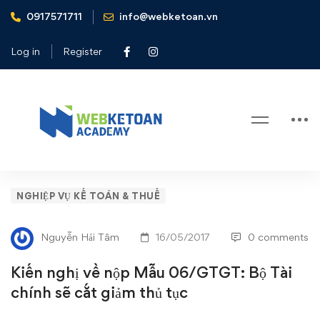
0917571711
info@webketoan.vn
Home
Nghiệp vụ Kế toán & Thuế
Kiến nghị về nộp Mẫu 06/GTGT: Bộ Tài chính sẽ cắt giảm
Log in
Register
thủ tục
Blog
Kiến
NGHIỆP VỤ KẾ TOÁN & THUẾ
nghị
Nguyễn Hải Tâm
16/05/2017
0 comments
về
Kiến nghị về nộp Mẫu 06/GTGT: Bộ Tài
nộp
chính sẽ cắt giảm thủ tục