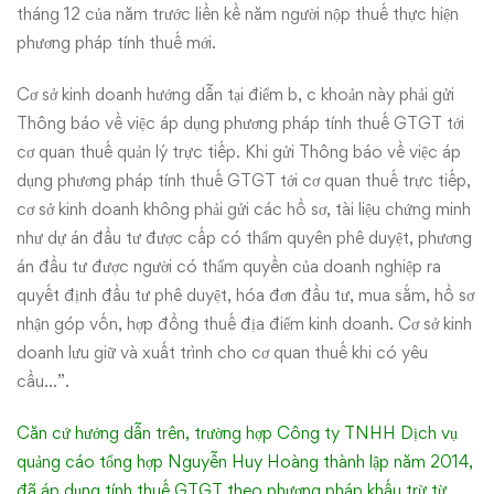
tháng 12 của năm trước liền kề năm người nộp thuế thực hiện
phương pháp tính thuế mới.
Cơ sở kinh doanh hướng dẫn tại điểm b, c khoản này phải gửi
Thông báo về việc áp dụng phương pháp tính thuế GTGT tới
cơ quan thuế quản lý trực tiếp. Khi gửi Thông báo về việc áp
dụng phương pháp tính thuế GTGT tới cơ quan thuế trực tiếp,
cơ sở kinh doanh không phải gửi các hồ sơ, tài liệu chứng minh
như dự án đầu tư được cấp có thẩm quyên phê duyệt, phương
án đầu tư được người có thẩm quyền của doanh nghiệp ra
quyết định đầu tư phê duyệt, hóa đơn đầu tư, mua sắm, hồ sơ
nhận góp vốn, hợp đồng thuế địa điểm kinh doanh. Cơ sở kinh
doanh lưu giữ và xuất trình cho cơ quan thuế khi có yêu
cầu…”.
Căn cứ hướng dẫn trên, trường hợp Công ty TNHH Dịch vụ
quảng cáo tổng hợp Nguyễn Huy Hoàng thành lập năm 2014,
đã áp dụng tính thuế GTGT theo phương pháp khấu trừ từ