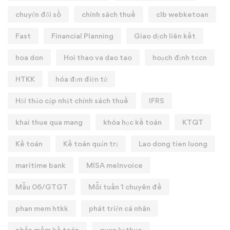
chuyển đổi số
chính sách thuế
clb webketoan
Fast
Financial Planning
Giao dịch liên kết
hoa don
Hoi thao va dao tao
hoạch định tccn
HTKK
hóa đơn điện tử
Hội thảo cập nhật chính sách thuế
IFRS
khai thue qua mang
khóa học kế toán
KTQT
Kế toán
Kế toán quản trị
Lao dong tien luong
maritime bank
MISA meInvoice
Mẫu 06/GTGT
Mỗi tuần 1 chuyên đề
phan mem htkk
phát triển cá nhân
phần mềm kế toán
quan ly thue