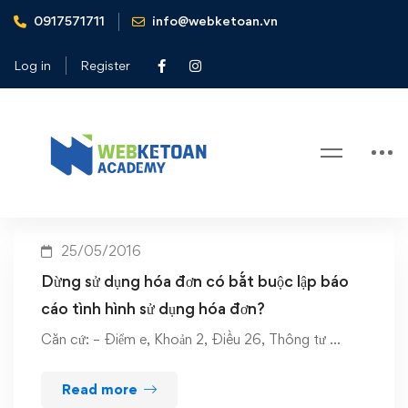
0917571711
info@webketoan.vn
Home
Báo cáo tình hình sử dụng hóa đơn
Log in
Register
Tag: Báo cáo tình hình sử dụng
hóa đơn
25/05/2016
Dừng sử dụng hóa đơn có bắt buộc lập báo
cáo tình hình sử dụng hóa đơn?
Căn cứ: – Điểm e, Khoản 2, Điều 26, Thông tư …
Read more