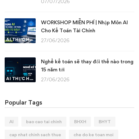
07/07/2026
WORKSHOP MIỄN PHÍ | Nhập Môn AI
Cho Kế Toán Tài Chính
AI THỰC HÀNH
27/06/2026
Nghề kế toán sẽ thay đổi thế nào trong
15 năm tới
AI THỰC HÀNH
27/06/2026
Popular Tags
AI
bao cao tai chinh
BHXH
BHYT
cap nhat chinh sach thue
che do ke toan moi