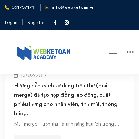
0917571711
info@webketoan.vn
Home
Cách trộn thư (mail merge)
Log in
Register
Tag: Cách trộn thư (mail merge)
13/02/2017
Hướng dẫn cách sử dụng trộn thư (mail
merge) để tạo hợp đồng lao động, xuất
phiếu lương cho nhân viên, thư mời, thông
báo,…
Mail merge – trộn thư, là tính năng hữu ích trong …