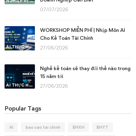
NGHIỆP VỤ KẾ TOÁN & THUẾ
07/07/2026
WORKSHOP MIỄN PHÍ | Nhập Môn AI
Cho Kế Toán Tài Chính
AI THỰC HÀNH
27/06/2026
Nghề kế toán sẽ thay đổi thế nào trong
15 năm tới
AI THỰC HÀNH
27/06/2026
Popular Tags
AI
bao cao tai chinh
BHXH
BHYT