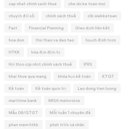
cap nhat chinh sach thue
che do ke toan moi
chuyển đổi số
chính sách thuế
clb webketoan
Fast
Financial Planning
Giao dịch liên kết
hoa don
Hoi thao va dao tao
hoạch định tccn
HTKK
hóa đơn điện tử
Hội thảo cập nhật chính sách thuế
IFRS
khai thue qua mang
khóa học kế toán
KTQT
Kế toán
Kế toán quản trị
Lao dong tien luong
maritime bank
MISA meInvoice
Mẫu 06/GTGT
Mỗi tuần 1 chuyên đề
phan mem htkk
phát triển cá nhân