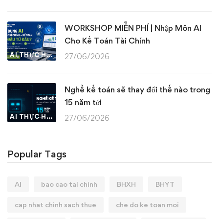
WORKSHOP MIỄN PHÍ | Nhập Môn AI
Cho Kế Toán Tài Chính
AI THỰC HÀNH
27/06/2026
Nghề kế toán sẽ thay đổi thế nào trong
15 năm tới
AI THỰC HÀNH
27/06/2026
Popular Tags
AI
bao cao tai chinh
BHXH
BHYT
cap nhat chinh sach thue
che do ke toan moi