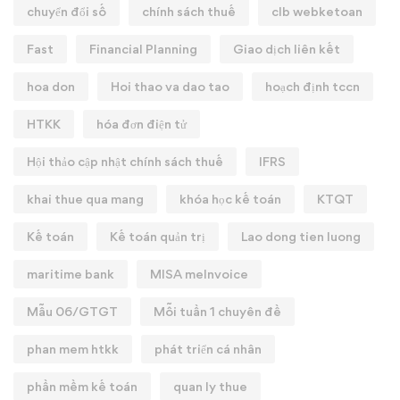
chuyển đổi số
chính sách thuế
clb webketoan
Fast
Financial Planning
Giao dịch liên kết
hoa don
Hoi thao va dao tao
hoạch định tccn
HTKK
hóa đơn điện tử
Hội thảo cập nhật chính sách thuế
IFRS
khai thue qua mang
khóa học kế toán
KTQT
Kế toán
Kế toán quản trị
Lao dong tien luong
maritime bank
MISA meInvoice
Mẫu 06/GTGT
Mỗi tuần 1 chuyên đề
phan mem htkk
phát triển cá nhân
phần mềm kế toán
quan ly thue