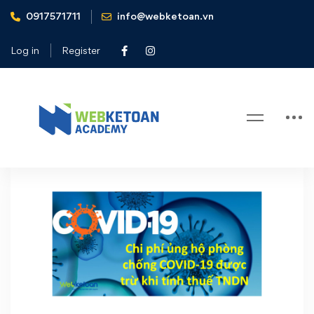
0917571711
info@webketoan.vn
Home
chi phí được trừ
Log in
Register
Tag: chi phí được trừ