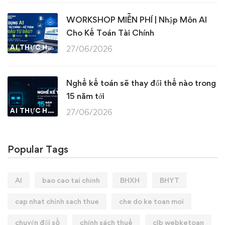
WORKSHOP MIỄN PHÍ | Nhập Môn AI
Cho Kế Toán Tài Chính
AI THỰC HÀNH
27/06/2026
Nghề kế toán sẽ thay đổi thế nào trong
15 năm tới
AI THỰC HÀNH
27/06/2026
Popular Tags
AI
bao cao tai chinh
BHXH
BHYT
cap nhat chinh sach thue
che do ke toan moi
chuyển đổi số
chính sách thuế
clb webketoan