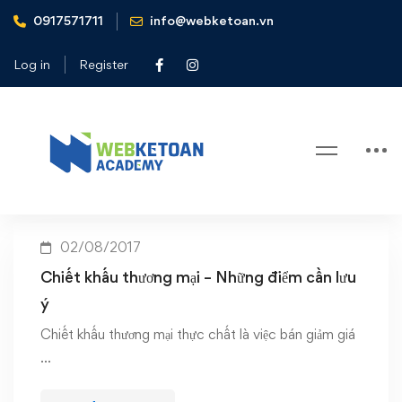
0917571711
info@webketoan.vn
Home
Chiết khấu thương mại - Những điểm cần lưu ý
Log in
Register
Tag: Chiết khấu thương mại –
Những điểm cần lưu ý
02/08/2017
Chiết khấu thương mại – Những điểm cần lưu
ý
Chiết khấu thương mại thực chất là việc bán giảm giá
…