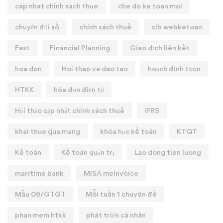
cap nhat chinh sach thue
che do ke toan moi
chuyển đổi số
chính sách thuế
clb webketoan
Fast
Financial Planning
Giao dịch liên kết
hoa don
Hoi thao va dao tao
hoạch định tccn
HTKK
hóa đơn điện tử
Hội thảo cập nhật chính sách thuế
IFRS
khai thue qua mang
khóa học kế toán
KTQT
Kế toán
Kế toán quản trị
Lao dong tien luong
maritime bank
MISA meInvoice
Mẫu 06/GTGT
Mỗi tuần 1 chuyên đề
phan mem htkk
phát triển cá nhân