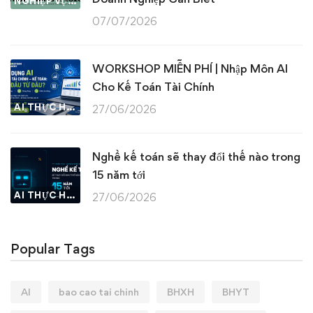
NGHIỆP VỤ KẾ TOÁN & THUẾ
07/07/2026
WORKSHOP MIỄN PHÍ | Nhập Môn AI
Cho Kế Toán Tài Chính
AI THỰC HÀNH
27/06/2026
Nghề kế toán sẽ thay đổi thế nào trong
15 năm tới
AI THỰC HÀNH
27/06/2026
Popular Tags
AI
bao cao tai chinh
BHXH
BHYT