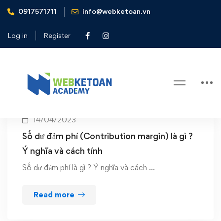
0917571711
info@webketoan.vn
Home
CM
Log in
Register
Tag: CM
14/04/2023
Số dư đảm phí (Contribution margin) là gì ?
Ý nghĩa và cách tính
Số dư đảm phí là gì ? Ý nghĩa và cách …
Read more