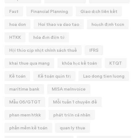
Fast
Financial Planning
Giao dịch liên kết
hoa don
Hoi thao va dao tao
hoạch định tccn
HTKK
hóa đơn điện tử
Hội thảo cập nhật chính sách thuế
IFRS
khai thue qua mang
khóa học kế toán
KTQT
Kế toán
Kế toán quản trị
Lao dong tien luong
maritime bank
MISA meInvoice
Mẫu 06/GTGT
Mỗi tuần 1 chuyên đề
phan mem htkk
phát triển cá nhân
phần mềm kế toán
quan ly thue