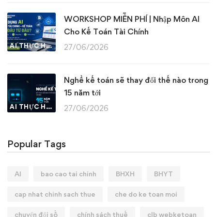
WORKSHOP MIỄN PHÍ | Nhập Môn AI
Cho Kế Toán Tài Chính
AI THỰC HÀNH
27/06/2026
Nghề kế toán sẽ thay đổi thế nào trong
15 năm tới
AI THỰC HÀNH
27/06/2026
Popular Tags
AI
bao cao tai chinh
BHXH
BHYT
cap nhat chinh sach thue
che do ke toan moi
chuyển đổi số
chính sách thuế
clb webketoan