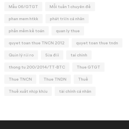
Mẫu 06/GTGT
Mỗi tuần 1 chuyên đề
phan mem htkk
phát triển cá nhân
phần mềm kế toán
quan ly thue
quyet toan thue TNCN 2012
quyet toan thue tndn
Quản lý rủi ro
Sửa đổi
tai chinh
thong tu 200/2014/TT-BTC
Thue GTGT
Thue TNCN
Thue TNDN
Thuế
Thuế xuất nhập khẩu
tài chính cá nhân