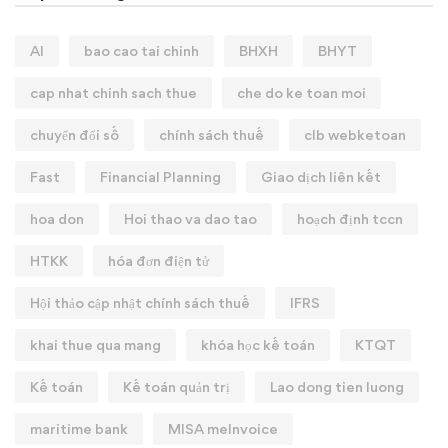
AI
bao cao tai chinh
BHXH
BHYT
cap nhat chinh sach thue
che do ke toan moi
chuyển đổi số
chính sách thuế
clb webketoan
Fast
Financial Planning
Giao dịch liên kết
hoa don
Hoi thao va dao tao
hoạch định tccn
HTKK
hóa đơn điện tử
Hội thảo cập nhật chính sách thuế
IFRS
khai thue qua mang
khóa học kế toán
KTQT
Kế toán
Kế toán quản trị
Lao dong tien luong
maritime bank
MISA meInvoice