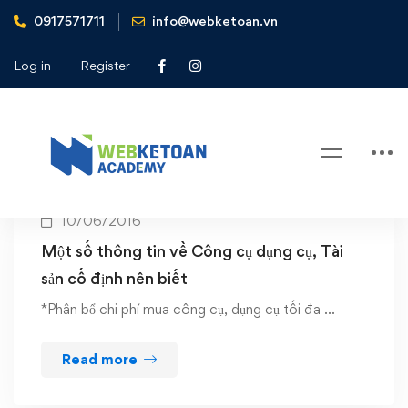
0917571711
info@webketoan.vn
Home
Công cụ dụng cụ
Log in
Register
Tag: Công cụ dụng cụ
10/06/2016
Một số thông tin về Công cụ dụng cụ, Tài
sản cố định nên biết
*Phân bổ chi phí mua công cụ, dụng cụ tối đa …
Read more