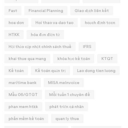
Fast
Financial Planning
Giao dịch liên kết
hoa don
Hoi thao va dao tao
hoạch định tccn
HTKK
hóa đơn điện tử
Hội thảo cập nhật chính sách thuế
IFRS
khai thue qua mang
khóa học kế toán
KTQT
Kế toán
Kế toán quản trị
Lao dong tien luong
maritime bank
MISA meInvoice
Mẫu 06/GTGT
Mỗi tuần 1 chuyên đề
phan mem htkk
phát triển cá nhân
phần mềm kế toán
quan ly thue