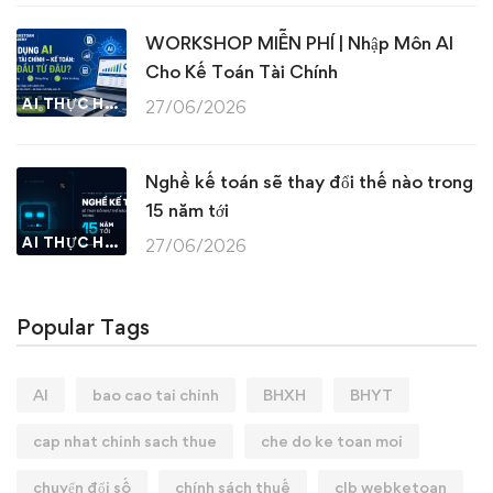
WORKSHOP MIỄN PHÍ | Nhập Môn AI
Cho Kế Toán Tài Chính
AI THỰC HÀNH
27/06/2026
Nghề kế toán sẽ thay đổi thế nào trong
15 năm tới
AI THỰC HÀNH
27/06/2026
Popular Tags
AI
bao cao tai chinh
BHXH
BHYT
cap nhat chinh sach thue
che do ke toan moi
chuyển đổi số
chính sách thuế
clb webketoan