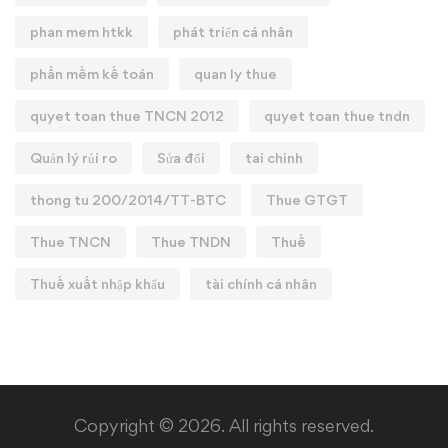
phan mem htkk
phát triển cá nhân
phần mềm kế toán
quan ly thue
quyet toan thue TNCN 2012
quyet toan thue tndn
Quản lý rủi ro
Sửa đổi
tai chinh
thong tu 200/2014/TT-BTC
Thue GTGT
Thue TNCN
Thue TNDN
Thuế
Thuế xuất nhập khẩu
tài chính cá nhân
Copyright © 2026. All rights reserved.