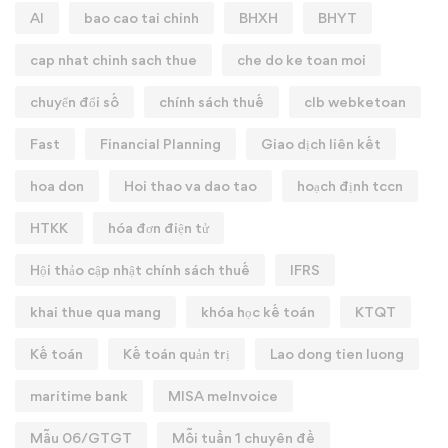
AI
bao cao tai chinh
BHXH
BHYT
cap nhat chinh sach thue
che do ke toan moi
chuyển đổi số
chính sách thuế
clb webketoan
Fast
Financial Planning
Giao dịch liên kết
hoa don
Hoi thao va dao tao
hoạch định tccn
HTKK
hóa đơn điện tử
Hội thảo cập nhật chính sách thuế
IFRS
khai thue qua mang
khóa học kế toán
KTQT
Kế toán
Kế toán quản trị
Lao dong tien luong
maritime bank
MISA meInvoice
Mẫu 06/GTGT
Mỗi tuần 1 chuyên đề