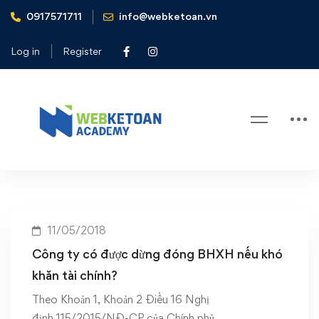
0917571711
info@webketoan.vn
Home
Công ty có được dừng đóng BHXH nếu khó khăn tài
Log in
Register
chính?
Tag: Công ty có được dừng đóng
BHXH nếu khó khăn tài chính?
11/05/2018
Công ty có được dừng đóng BHXH nếu khó
khăn tài chính?
Theo Khoản 1, Khoản 2 Điều 16 Nghị
định 115/2015/NĐ-CP của Chính phủ …