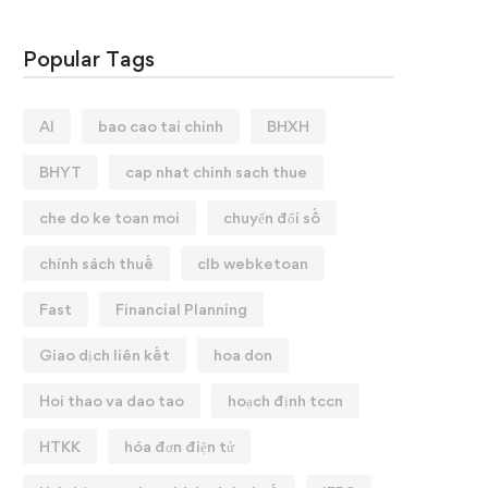
Popular Tags
AI
bao cao tai chinh
BHXH
BHYT
cap nhat chinh sach thue
che do ke toan moi
chuyển đổi số
chính sách thuế
clb webketoan
Fast
Financial Planning
Giao dịch liên kết
hoa don
Hoi thao va dao tao
hoạch định tccn
HTKK
hóa đơn điện tử