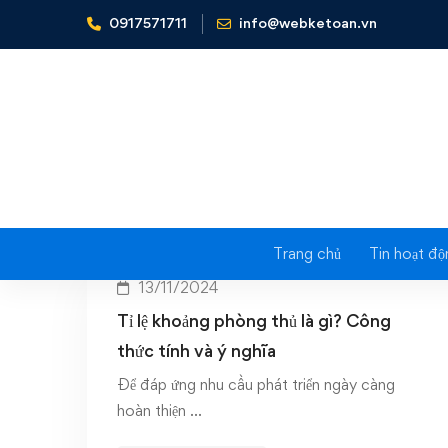
0917571711
info@webketoan.vn
Home
Defensive Interval Ratio
Tag
Trang chủ
Tin hoạt độ
13/11/2024
Tỉ lệ khoảng phòng thủ là gì? Công
thức tính và ý nghĩa
Để đáp ứng nhu cầu phát triển ngày càng
hoàn thiện …