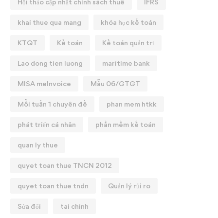
Hội thảo cập nhật chính sách thuế
IFRS
khai thue qua mang
khóa học kế toán
KTQT
Kế toán
Kế toán quản trị
Lao dong tien luong
maritime bank
MISA meInvoice
Mẫu 06/GTGT
Mỗi tuần 1 chuyên đề
phan mem htkk
phát triển cá nhân
phần mềm kế toán
quan ly thue
quyet toan thue TNCN 2012
quyet toan thue tndn
Quản lý rủi ro
Sửa đổi
tai chinh