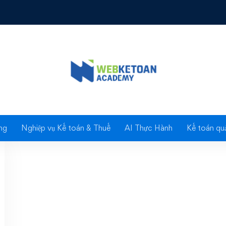
: Defensive Interval R
ng
Nghiệp vụ Kế toán & Thuế
AI Thực Hành
Kế toán quả