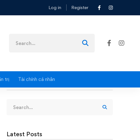
Log in
Register
n
Search
for:
n trị
Tài chính cá nhân
Search
Search
for:
Latest Posts