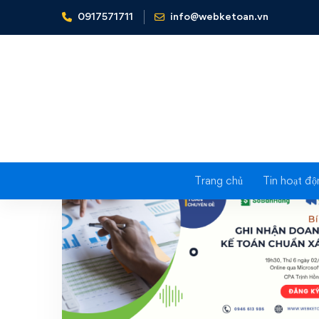
0917571711
info@webketoan.vn
Home
Doanh thu kế toán
Trang chủ
Tin hoạt độ