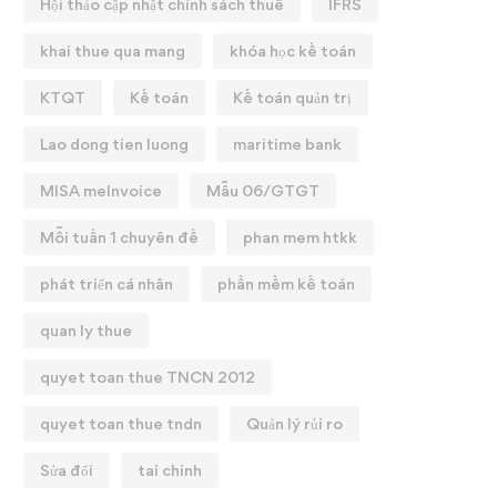
Hội thảo cập nhật chính sách thuế
IFRS
khai thue qua mang
khóa học kế toán
KTQT
Kế toán
Kế toán quản trị
Lao dong tien luong
maritime bank
MISA meInvoice
Mẫu 06/GTGT
Mỗi tuần 1 chuyên đề
phan mem htkk
phát triển cá nhân
phần mềm kế toán
quan ly thue
quyet toan thue TNCN 2012
quyet toan thue tndn
Quản lý rủi ro
Sửa đổi
tai chinh