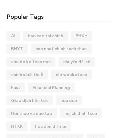
Popular Tags
AI
bao cao tai chinh
BHXH
BHYT
cap nhat chinh sach thue
che do ke toan moi
chuyển đổi số
chính sách thuế
clb webketoan
Fast
Financial Planning
Giao dịch liên kết
hoa don
Hoi thao va dao tao
hoạch định tccn
HTKK
hóa đơn điện tử