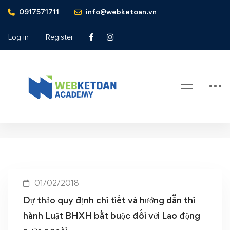
0917571711
info@webketoan.vn
Home
Dự thảo quy định tham gia BHXH bắt buộc cho người lao
Log in
Register
động nước ngoài
Tag: Dự thảo quy định tham gia
BHXH bắt buộc cho người lao động
nước ngoài
01/02/2018
Dự thảo quy định chi tiết và hướng dẫn thi
hành Luật BHXH bắt buộc đối với Lao động