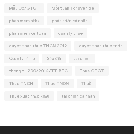
Mẫu 06/GTGT
Mỗi tuần 1 chuyên đề
phan mem htkk
phát triển cá nhân
phần mềm kế toán
quan ly thue
quyet toan thue TNCN 2012
quyet toan thue tndn
Quản lý rủi ro
Sửa đổi
tai chinh
thong tu 200/2014/TT-BTC
Thue GTGT
Thue TNCN
Thue TNDN
Thuế
Thuế xuất nhập khẩu
tài chính cá nhân