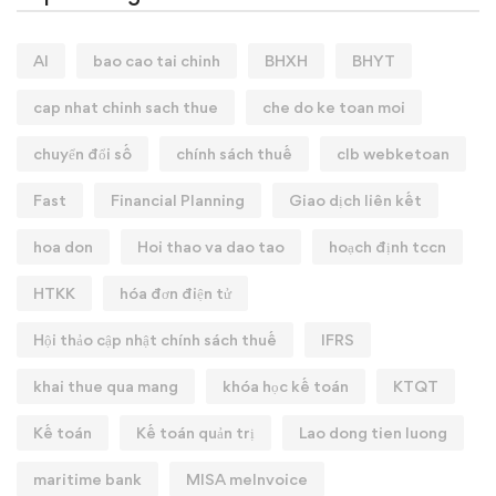
AI
bao cao tai chinh
BHXH
BHYT
cap nhat chinh sach thue
che do ke toan moi
chuyển đổi số
chính sách thuế
clb webketoan
Fast
Financial Planning
Giao dịch liên kết
hoa don
Hoi thao va dao tao
hoạch định tccn
HTKK
hóa đơn điện tử
Hội thảo cập nhật chính sách thuế
IFRS
khai thue qua mang
khóa học kế toán
KTQT
Kế toán
Kế toán quản trị
Lao dong tien luong
maritime bank
MISA meInvoice