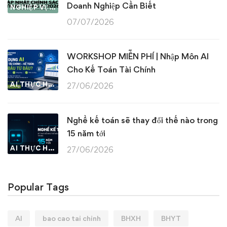
Doanh Nghiệp Cần Biết
NGHIỆP VỤ KẾ TOÁN & THUẾ
07/07/2026
WORKSHOP MIỄN PHÍ | Nhập Môn AI
Cho Kế Toán Tài Chính
AI THỰC HÀNH
27/06/2026
Nghề kế toán sẽ thay đổi thế nào trong
15 năm tới
AI THỰC HÀNH
27/06/2026
Popular Tags
AI
bao cao tai chinh
BHXH
BHYT