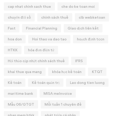
cap nhat chinh sach thue
che do ke toan moi
chuyển đổi số
chính sách thuế
clb webketoan
Fast
Financial Planning
Giao dịch liên kết
hoa don
Hoi thao va dao tao
hoạch định tccn
HTKK
hóa đơn điện tử
Hội thảo cập nhật chính sách thuế
IFRS
khai thue qua mang
khóa học kế toán
KTQT
Kế toán
Kế toán quản trị
Lao dong tien luong
maritime bank
MISA meInvoice
Mẫu 06/GTGT
Mỗi tuần 1 chuyên đề
phan mem htkk
phát triển cá nhân