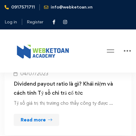
0917571711
info@webketoan.vn
Home
Financial leverage ratios
Log in
Register
Tag: Financial leverage ratios
04/07/2023
Dividend payout ratio là gì? Khái niệm và
cách tính Tỷ số chi trả cổ tức
Tỷ số giá trị thị trường cho thấy công ty được …
Read more