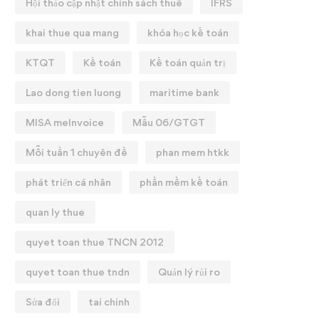
Hội thảo cập nhật chính sách thuế
IFRS
khai thue qua mang
khóa học kế toán
KTQT
Kế toán
Kế toán quản trị
Lao dong tien luong
maritime bank
MISA meInvoice
Mẫu 06/GTGT
Mỗi tuần 1 chuyên đề
phan mem htkk
phát triển cá nhân
phần mềm kế toán
quan ly thue
quyet toan thue TNCN 2012
quyet toan thue tndn
Quản lý rủi ro
Sửa đổi
tai chinh