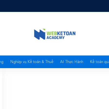
g: Giảm mức đóng B
ng
Nghiệp vụ Kế toán & Thuế
AI Thực Hành
Kế toán quả