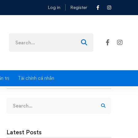
Log in
Register
HXH
Search
for:
n trị
Tài chính cá nhân
Search
Search
for:
Latest Posts