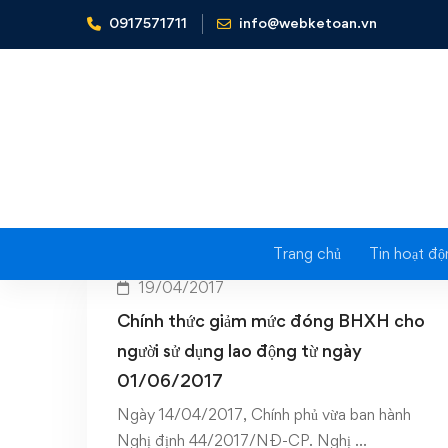
0917571711
info@webketoan.vn
Home
Giảm mức đóng BHXH
Ta
Trang chủ
Tin hoạt độ
19/04/2017
Chính thức giảm mức đóng BHXH cho
người sử dụng lao động từ ngày
01/06/2017
Ngày 14/04/2017, Chính phủ vừa ban hành
Nghị định 44/2017/NĐ-CP. Nghị …