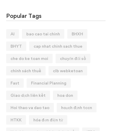
Popular Tags
AI
bao cao tai chinh
BHXH
BHYT
cap nhat chinh sach thue
che do ke toan moi
chuyển đổi số
chính sách thuế
clb webketoan
Fast
Financial Planning
Giao dịch liên kết
hoa don
Hoi thao va dao tao
hoạch định tccn
HTKK
hóa đơn điện tử