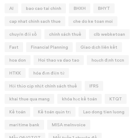
AI
bao cao tai chinh
BHXH
BHYT
cap nhat chinh sach thue
che do ke toan moi
chuyển đổi số
chính sách thuế
clb webketoan
Fast
Financial Planning
Giao dịch liên kết
hoa don
Hoi thao va dao tao
hoạch định tccn
HTKK
hóa đơn điện tử
Hội thảo cập nhật chính sách thuế
IFRS
khai thue qua mang
khóa học kế toán
KTQT
Kế toán
Kế toán quản trị
Lao dong tien luong
maritime bank
MISA meInvoice
Mẫu 06/GTGT
Mỗi tuần 1 chuyên đề