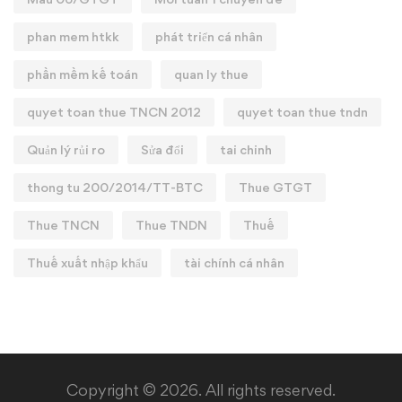
phan mem htkk
phát triển cá nhân
phần mềm kế toán
quan ly thue
quyet toan thue TNCN 2012
quyet toan thue tndn
Quản lý rủi ro
Sửa đổi
tai chinh
thong tu 200/2014/TT-BTC
Thue GTGT
Thue TNCN
Thue TNDN
Thuế
Thuế xuất nhập khẩu
tài chính cá nhân
Copyright © 2026. All rights reserved.