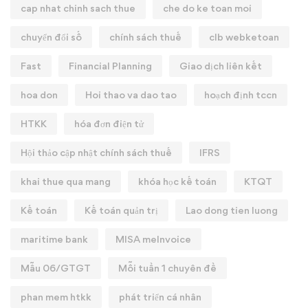
cap nhat chinh sach thue
che do ke toan moi
chuyển đổi số
chính sách thuế
clb webketoan
Fast
Financial Planning
Giao dịch liên kết
hoa don
Hoi thao va dao tao
hoạch định tccn
HTKK
hóa đơn điện tử
Hội thảo cập nhật chính sách thuế
IFRS
khai thue qua mang
khóa học kế toán
KTQT
Kế toán
Kế toán quản trị
Lao dong tien luong
maritime bank
MISA meInvoice
Mẫu 06/GTGT
Mỗi tuần 1 chuyên đề
phan mem htkk
phát triển cá nhân