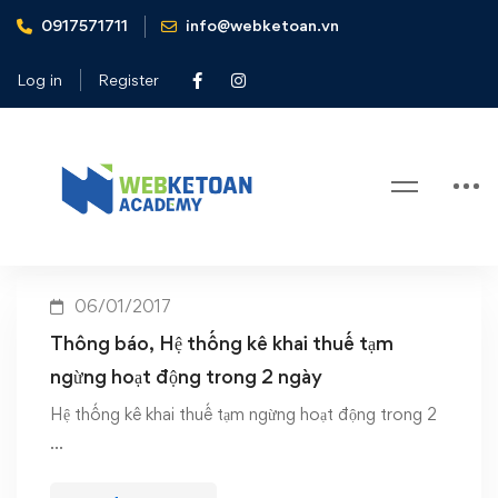
0917571711
info@webketoan.vn
Home
Hệ thống khai báo thuế tạm ngừng hoạt động
Log in
Register
Tag: Hệ thống khai báo thuế tạm
ngừng hoạt động
06/01/2017
Thông báo, Hệ thống kê khai thuế tạm
ngừng hoạt động trong 2 ngày
Hệ thống kê khai thuế tạm ngừng hoạt động trong 2
…