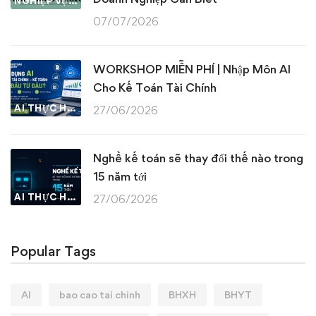
NGHIỆP VỤ KẾ TOÁN & THUẾ
07/07/2026
WORKSHOP MIỄN PHÍ | Nhập Môn AI
Cho Kế Toán Tài Chính
AI THỰC HÀNH
27/06/2026
Nghề kế toán sẽ thay đổi thế nào trong
15 năm tới
AI THỰC HÀNH
27/06/2026
Popular Tags
AI
bao cao tai chinh
BHXH
BHYT