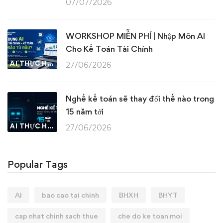
07/07/2026
WORKSHOP MIỄN PHÍ | Nhập Môn AI
Cho Kế Toán Tài Chính
AI THỰC HÀNH
27/06/2026
Nghề kế toán sẽ thay đổi thế nào trong
15 năm tới
AI THỰC HÀNH
27/06/2026
Popular Tags
AI
bao cao tai chinh
BHXH
BHYT
cap nhat chinh sach thue
che do ke toan moi