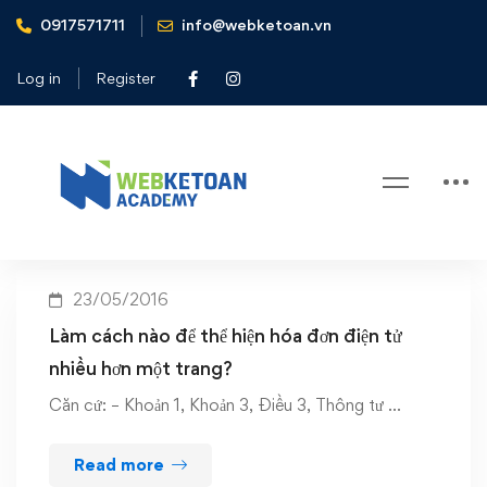
0917571711
info@webketoan.vn
Home
hóa đơn điện tử nhiều hơn một trang
Log in
Register
Tag: hóa đơn điện tử nhiều hơn
một trang
23/05/2016
Làm cách nào để thể hiện hóa đơn điện tử
nhiều hơn một trang?
Căn cứ: – Khoản 1, Khoản 3, Điều 3, Thông tư …
Read more