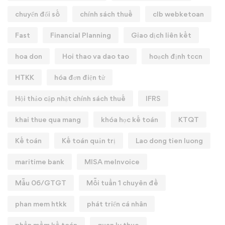
chuyển đổi số
chính sách thuế
clb webketoan
Fast
Financial Planning
Giao dịch liên kết
hoa don
Hoi thao va dao tao
hoạch định tccn
HTKK
hóa đơn điện tử
Hội thảo cập nhật chính sách thuế
IFRS
khai thue qua mang
khóa học kế toán
KTQT
Kế toán
Kế toán quản trị
Lao dong tien luong
maritime bank
MISA meInvoice
Mẫu 06/GTGT
Mỗi tuần 1 chuyên đề
phan mem htkk
phát triển cá nhân
phần mềm kế toán
quan ly thue