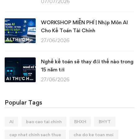
07/07/2026
WORKSHOP MIỄN PHÍ | Nhập Môn AI
Cho Kế Toán Tài Chính
AI THỰC HÀNH
27/06/2026
Nghề kế toán sẽ thay đổi thế nào trong
15 năm tới
AI THỰC HÀNH
27/06/2026
Popular Tags
AI
bao cao tai chinh
BHXH
BHYT
cap nhat chinh sach thue
che do ke toan moi