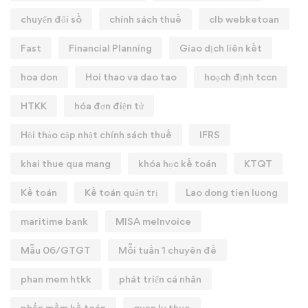
chuyển đổi số
chính sách thuế
clb webketoan
Fast
Financial Planning
Giao dịch liên kết
hoa don
Hoi thao va dao tao
hoạch định tccn
HTKK
hóa đơn điện tử
Hội thảo cập nhật chính sách thuế
IFRS
khai thue qua mang
khóa học kế toán
KTQT
Kế toán
Kế toán quản trị
Lao dong tien luong
maritime bank
MISA meInvoice
Mẫu 06/GTGT
Mỗi tuần 1 chuyên đề
phan mem htkk
phát triển cá nhân
phần mềm kế toán
quan ly thue