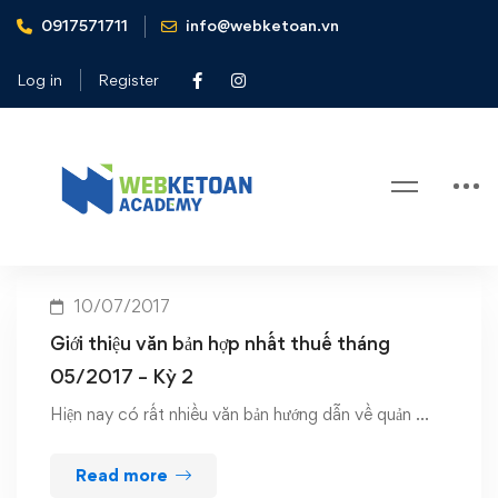
0917571711
info@webketoan.vn
Home
Hợp nhất văn bản quản lý thuế
Log in
Register
Tag: Hợp nhất văn bản quản lý
thuế
10/07/2017
Giới thiệu văn bản hợp nhất thuế tháng
05/2017 – Kỳ 2
Hiện nay có rất nhiều văn bản hướng dẫn về quản …
Read more