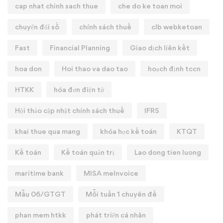
cap nhat chinh sach thue
che do ke toan moi
chuyển đổi số
chính sách thuế
clb webketoan
Fast
Financial Planning
Giao dịch liên kết
hoa don
Hoi thao va dao tao
hoạch định tccn
HTKK
hóa đơn điện tử
Hội thảo cập nhật chính sách thuế
IFRS
khai thue qua mang
khóa học kế toán
KTQT
Kế toán
Kế toán quản trị
Lao dong tien luong
maritime bank
MISA meInvoice
Mẫu 06/GTGT
Mỗi tuần 1 chuyên đề
phan mem htkk
phát triển cá nhân