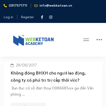
0917571711
info@webketoan.vn
Home
Không đóng BHXH cho người lao động
Log in
Register
Tag: Không đóng BHXH cho người
lao động
28/08/2017
Không đóng BHXH cho người lao động,
công ty có phải trả trợ cấp thôi việc?
Bạn đọc có số điện thoại 0986681xxx gọi đến Văn
phòng …