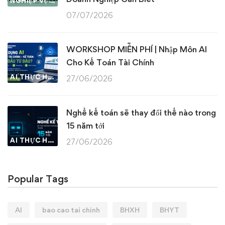
NGHIỆP VỤ KẾ TOÁN & THUẾ
07/07/2026
WORKSHOP MIỄN PHÍ | Nhập Môn AI
Cho Kế Toán Tài Chính
AI THỰC HÀNH
27/06/2026
Nghề kế toán sẽ thay đổi thế nào trong
15 năm tới
AI THỰC HÀNH
27/06/2026
Popular Tags
AI
bao cao tai chinh
BHXH
BHYT