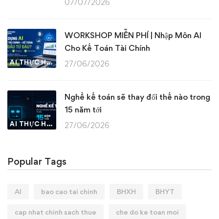
07/07/2026
WORKSHOP MIỄN PHÍ | Nhập Môn AI
Cho Kế Toán Tài Chính
AI THỰC HÀNH
27/06/2026
Nghề kế toán sẽ thay đổi thế nào trong
15 năm tới
AI THỰC HÀNH
27/06/2026
Popular Tags
AI
bao cao tai chinh
BHXH
BHYT
cap nhat chinh sach thue
che do ke toan moi