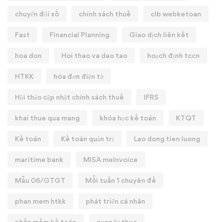
chuyển đổi số
chính sách thuế
clb webketoan
Fast
Financial Planning
Giao dịch liên kết
hoa don
Hoi thao va dao tao
hoạch định tccn
HTKK
hóa đơn điện tử
Hội thảo cập nhật chính sách thuế
IFRS
khai thue qua mang
khóa học kế toán
KTQT
Kế toán
Kế toán quản trị
Lao dong tien luong
maritime bank
MISA meInvoice
Mẫu 06/GTGT
Mỗi tuần 1 chuyên đề
phan mem htkk
phát triển cá nhân
phần mềm kế toán
quan ly thue