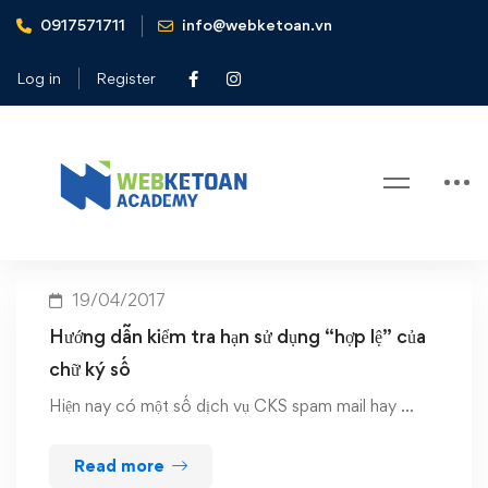
0917571711
info@webketoan.vn
Home
Kiểm tra hạn sử dụng của chữ ký số
Log in
Register
Tag: Kiểm tra hạn sử dụng của chữ
ký số
19/04/2017
Hướng dẫn kiểm tra hạn sử dụng “hợp lệ” của
chữ ký số
Hiện nay có một số dịch vụ CKS spam mail hay …
Read more