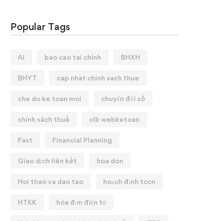
Popular Tags
AI
bao cao tai chinh
BHXH
BHYT
cap nhat chinh sach thue
che do ke toan moi
chuyển đổi số
chính sách thuế
clb webketoan
Fast
Financial Planning
Giao dịch liên kết
hoa don
Hoi thao va dao tao
hoạch định tccn
HTKK
hóa đơn điện tử