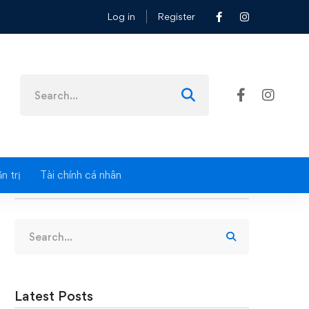
Log in
Register
Search
for:
n trị
Tài chính cá nhân
Search
Search
for:
Latest Posts