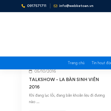
0917571711
info@webketoan.vn
Home
La bàn sinh viên
Trang chủ
Tin hoạt độ
05/10/2016
TALKSHOW – LA BÀN SINH VIÊN
2016
Khi đang lạc lối, đang băn khoăn liệu đi đường
nào …