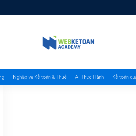
Tag: La bàn sinh viên
ng
Nghiệp vụ Kế toán & Thuế
AI Thực Hành
Kế toán quả