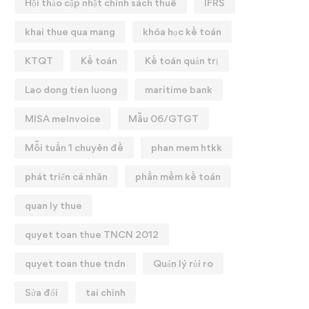
Hội thảo cập nhật chính sách thuế
IFRS
khai thue qua mang
khóa học kế toán
KTQT
Kế toán
Kế toán quản trị
Lao dong tien luong
maritime bank
MISA meInvoice
Mẫu 06/GTGT
Mỗi tuần 1 chuyên đề
phan mem htkk
phát triển cá nhân
phần mềm kế toán
quan ly thue
quyet toan thue TNCN 2012
quyet toan thue tndn
Quản lý rủi ro
Sửa đổi
tai chinh