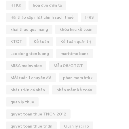
HTKK
hóa đơn điện tử
Hội thảo cập nhật chính sách thuế
IFRS
khai thue qua mang
khóa học kế toán
KTQT
Kế toán
Kế toán quản trị
Lao dong tien luong
maritime bank
MISA meInvoice
Mẫu 06/GTGT
Mỗi tuần 1 chuyên đề
phan mem htkk
phát triển cá nhân
phần mềm kế toán
quan ly thue
quyet toan thue TNCN 2012
quyet toan thue tndn
Quản lý rủi ro