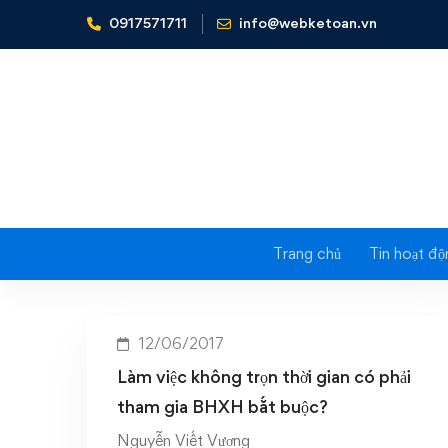
0917571711
info@webketoan.vn
Home
Làm việc không trọn thời gian có phải tham gia 
Tag: Làm 
t
Trang chủ
Tin hoạt độ
12/06/2017
Làm việc không trọn thời gian có phải
tham gia BHXH bắt buộc?
Nguyễn Viết Vương