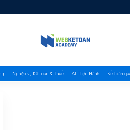
BHXH bắt buộc?
việc không trọn thời gi
ham gia BHXH bắt buộ
ng
Nghiệp vụ Kế toán & Thuế
AI Thực Hành
Kế toán quả