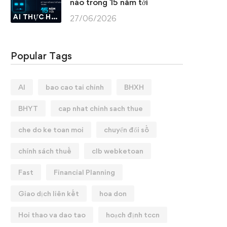
nào trong 15 năm tới
AI THỰC HÀNH
27/06/2026
Popular Tags
AI
bao cao tai chinh
BHXH
BHYT
cap nhat chinh sach thue
che do ke toan moi
chuyển đổi số
chính sách thuế
clb webketoan
Fast
Financial Planning
Giao dịch liên kết
hoa don
Hoi thao va dao tao
hoạch định tccn