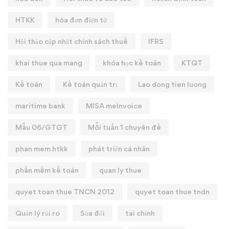
HTKK
hóa đơn điện tử
Hội thảo cập nhật chính sách thuế
IFRS
khai thue qua mang
khóa học kế toán
KTQT
Kế toán
Kế toán quản trị
Lao dong tien luong
maritime bank
MISA meInvoice
Mẫu 06/GTGT
Mỗi tuần 1 chuyên đề
phan mem htkk
phát triển cá nhân
phần mềm kế toán
quan ly thue
quyet toan thue TNCN 2012
quyet toan thue tndn
Quản lý rủi ro
Sửa đổi
tai chinh