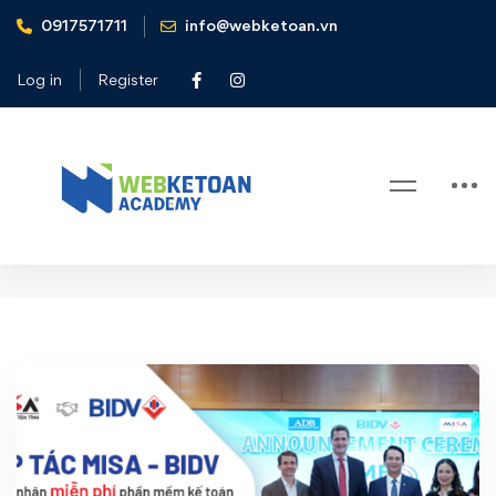
0917571711
info@webketoan.vn
Home
Phần mềm Kế toán MISA SME.NET 2020 và Hóa đơn điện
Log in
Register
tử MISA meInvoice
Tag: Phần mềm Kế toán MISA
SME.NET 2020 và Hóa đơn điện tử
MISA meInvoice