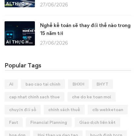
AI THỰC HÀNH
27/06/2026
Nghề kế toán sẽ thay đổi thế nào trong
15 năm tới
AI THỰC HÀNH
27/06/2026
Popular Tags
AI
bao cao tai chinh
BHXH
BHYT
cap nhat chinh sach thue
che do ke toan moi
chuyển đổi số
chính sách thuế
clb webketoan
Fast
Financial Planning
Giao dịch liên kết
hoa don
Hoi thao va dao tao
hoạch định tccn