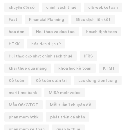
chuyển đổi số
chính sách thuế
clb webketoan
Fast
Financial Planning
Giao dịch liên kết
hoa don
Hoi thao va dao tao
hoạch định tccn
HTKK
hóa đơn điện tử
Hội thảo cập nhật chính sách thuế
IFRS
khai thue qua mang
khóa học kế toán
KTQT
Kế toán
Kế toán quản trị
Lao dong tien luong
maritime bank
MISA meInvoice
Mẫu 06/GTGT
Mỗi tuần 1 chuyên đề
phan mem htkk
phát triển cá nhân
phần mềm kế toán
quan ly thue