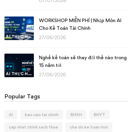
07/07/2026
WORKSHOP MIỄN PHÍ | Nhập Môn AI
Cho Kế Toán Tài Chính
AI THỰC HÀNH
27/06/2026
Nghề kế toán sẽ thay đổi thế nào trong
15 năm tới
AI THỰC HÀNH
27/06/2026
Popular Tags
AI
bao cao tai chinh
BHXH
BHYT
cap nhat chinh sach thue
che do ke toan moi