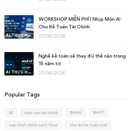
WORKSHOP MIỄN PHÍ | Nhập Môn AI
Cho Kế Toán Tài Chính
AI THỰC HÀNH
27/06/2026
Nghề kế toán sẽ thay đổi thế nào trong
15 năm tới
AI THỰC HÀNH
27/06/2026
Popular Tags
AI
bao cao tai chinh
BHXH
BHYT
cap nhat chinh sach thue
che do ke toan moi