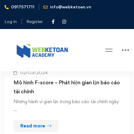
0917571711
info@webketoan.vn
Home
RSST
Log in
Register
Tag: RSST
02/03/2024
Mô hình F-score – Phát hiện gian lận báo cáo
tài chính
Những hành vi gian lận trong báo cáo tài chính ngày
…
Read more