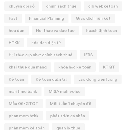
chuyển đổi số
chính sách thuế
clb webketoan
Fast
Financial Planning
Giao dịch liên kết
hoa don
Hoi thao va dao tao
hoạch định tccn
HTKK
hóa đơn điện tử
Hội thảo cập nhật chính sách thuế
IFRS
khai thue qua mang
khóa học kế toán
KTQT
Kế toán
Kế toán quản trị
Lao dong tien luong
maritime bank
MISA meInvoice
Mẫu 06/GTGT
Mỗi tuần 1 chuyên đề
phan mem htkk
phát triển cá nhân
phần mềm kế toán
quan ly thue