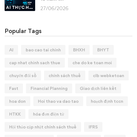
AI THỰC HÀNH
27/06/2026
Popular Tags
AI
bao cao tai chinh
BHXH
BHYT
cap nhat chinh sach thue
che do ke toan moi
chuyển đổi số
chính sách thuế
clb webketoan
Fast
Financial Planning
Giao dịch liên kết
hoa don
Hoi thao va dao tao
hoạch định tccn
HTKK
hóa đơn điện tử
Hội thảo cập nhật chính sách thuế
IFRS