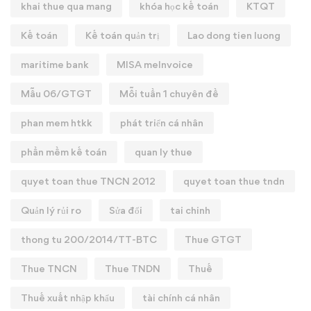
khai thue qua mang
khóa học kế toán
KTQT
Kế toán
Kế toán quản trị
Lao dong tien luong
maritime bank
MISA meInvoice
Mẫu 06/GTGT
Mỗi tuần 1 chuyên đề
phan mem htkk
phát triển cá nhân
phần mềm kế toán
quan ly thue
quyet toan thue TNCN 2012
quyet toan thue tndn
Quản lý rủi ro
Sửa đổi
tai chinh
thong tu 200/2014/TT-BTC
Thue GTGT
Thue TNCN
Thue TNDN
Thuế
Thuế xuất nhập khẩu
tài chính cá nhân