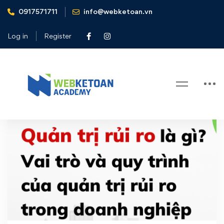
0917571711
info@webketoan.vn
Home
rủi ro
Log in
Register
Tag: rủi ro